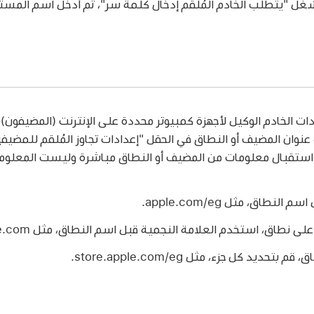
فشغِّل "يتطلب الخادم المُلقم إدخال كلمة سر"، ثم أدخل اسم المس
دادات الخادم الوكيل لأجهزة كمبيوتر محددة على الإنترنت (المضيفون)
نوان المضيف أو النطاق في الحقل "إعدادات تجاوز المُلقم للمضيفي
ن استقبال معلومات من المضيف أو النطاق مباشرة وليست المعلومات
طاق، مثل apple.com/eg.
نطاق، استخدم العلامة النجمية قبل اسم النطاق، مثل ‎*apple.com.
يد كل جزء، مثل store.apple.com/eg.