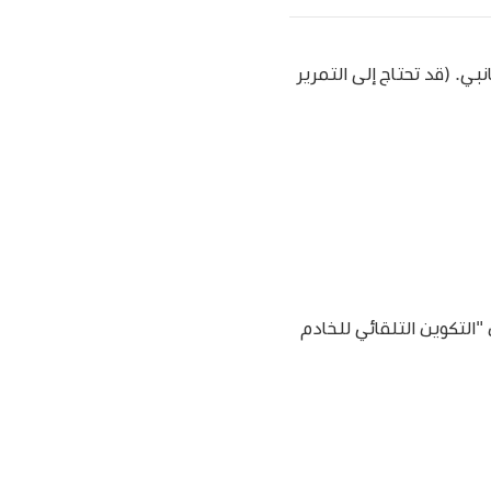
ي. (قد تحتاج إلى التمرير
ان ملف التكوين التلقائي للخادم الوكيل (PAC)، فشغِّل "التكوين التلقائي للخادم