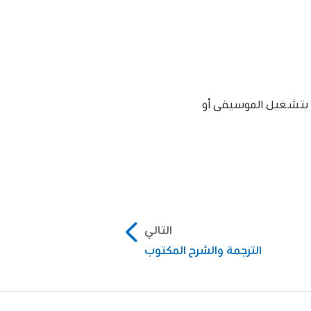
بط مستوى صوت الخلفية عندما يقوم iPod touch بتشغيل الموسيقى أو
التالي
الترجمة والشرح المكتوب