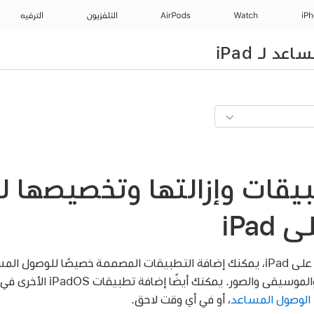
iP
Watch
AirPods
التلفزيون
الترفيه
 لـ iPad
بيقات وإزالتها وتخصيصها 
iPa
على iPad، يمكنك إضافة التطبيقات المصممة خصيصًا للوصول ال
والكاميرا والمكبِّر والرسائل والمو
 الوصول المساعد
، أو في أي وقت لاحق.