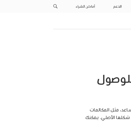
الدعم
أماكن الشراء
للوصول
مساعد، مثل المكالمات
سيقى والصور. يمكنك أيضًا إضافة تطبيقات iPadOS الأخرى في شكلها الأصلي. يمكنك