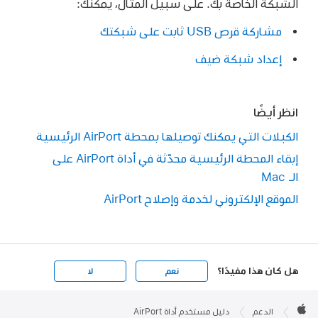
الشبكة الخاصة بك. على سبيل المثال، يمكنك:
مشاركة قرص USB ثابت على شبكتك
إعداد شبكة ضيف
انظر أيضًا
الكبلات التي يمكنك توصيلها بمحطة AirPort الرئيسية
إبقاء المحطة الرئيسية محدّثة في أداة AirPort على
الـ Mac
الموقع الإلكتروني لخدمة وإصلاح AirPort
هل كان هذا مفيدًا؟
نعم
لا
Apple

Footer
الدعم
دليل مستخدم أداة AirPort