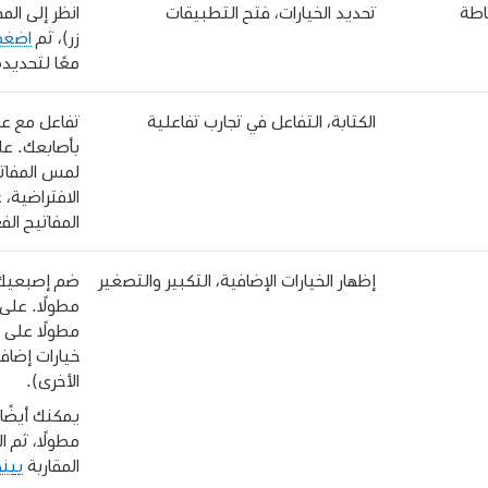
اطة
تحديد الخيارات، فتح التطبيقات
انظر إلى ال
زر)، ثم
اضغ
معًا لتحديده
الكتابة، التفاعل في تجارب تفاعلية
تفاعل مع عن
بأصابعك. عل
لمس المفاتي
الافتراضية، 
المفاتيح الف
إظهار الخيارات الإضافية، التكبير والتصغير
ضم إصبعيك ا
مطولًا. عل
مطولًا على
خيارات إضاف
الأخرى).
يمكنك أيضًا
مطولًا، ثم ا
المقاربة
بين