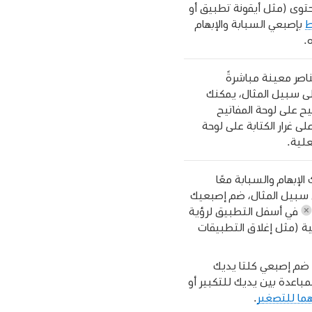
محتوى (مثل أيقونة تطبيق أو
ط
بإصبعي السبابة والإبهام
.
اصر معينة مباشرةً
ى سبيل المثال، يمكنك
ح على لوحة المفاتيح
على غرار الكتابة على لوحة
علية.
لإبهام والسبابة معًا
ى سبيل المثال، ضم إصبعيك
في أسفل التطبيق لرؤية
ية (مثل إغلاق التطبيقات
 ضم إصبعي كلتا يديك
لمباعدة بين يديك للتكبير أو
هما للتصغير
.