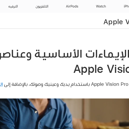
iP
Watch
AirPods
التلفزيون
الترفيه
الإيماءات الأساسية وعناصر
ى
ال