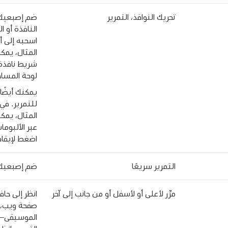
تحريك النوافذ، التمرير
ضم إصبعيك 
النافذة أو ا
اسحبه إلى أ
المثال، يم
شريط نافذة 
لوحة المساح
يمكنك أيضً
للتمرير. في
المثال، يمك
عبر الألبوما
اضغط لإيقاف
التمرير سريعًا
ضم إصبعيك 
مرِّر لأعلى أو لأسفل أو من جانب إلى آخر
انظر إلى حا
صفحة ويب، 
الموسيقى—لإ