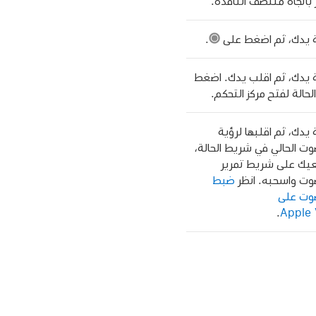
ر باتجاه منتصف النافذة.
حة يدك، ثم اضغط على
.
حة يدك، ثم اقلب يدك. اضغط
حالة لفتح مركز التحكم.
ة يدك، ثم اقلبها لرؤية
 الحالي في شريط الحالة،
يك على شريط تمرير
ت واسحبه. انظر
ضبط
وت على
.
Apple 