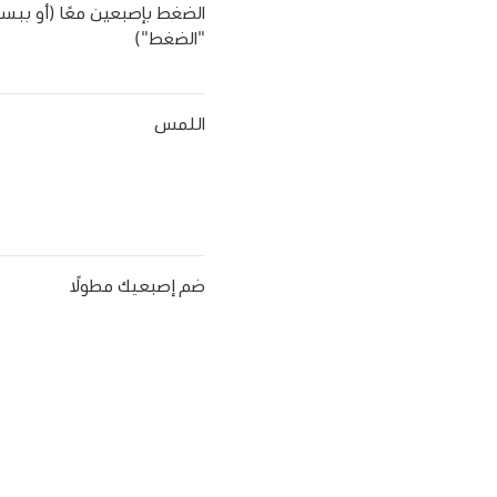
الضغط بإصبعين معًا (أو ببس
"الضغط")
اللمس
ضم إصبعيك مطولًا