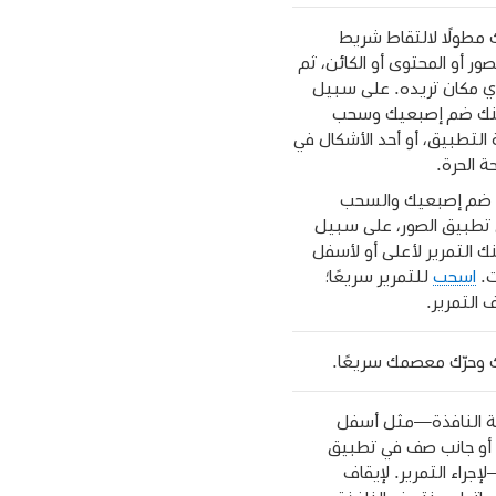
مطولًا لالتقاط شريط
لصور أو المحتوى أو الكائن، ثم
ي مكان تريده. على سبيل
كنك ضم إصبعيك وسحب
التطبيق، أو أحد الأشكال في
ة الحرة.
ا ضم إصبعيك والسحب
 تطبيق الصور، على سبيل
نك التمرير لأعلى أو لأسفل
ت.
اسحب
للتمرير سريعًا؛
 التمرير.
وحرّك معصمك سريعًا.
فة النافذة—مثل أسفل
أو جانب صف في تطبيق
جراء التمرير. لإيقاف