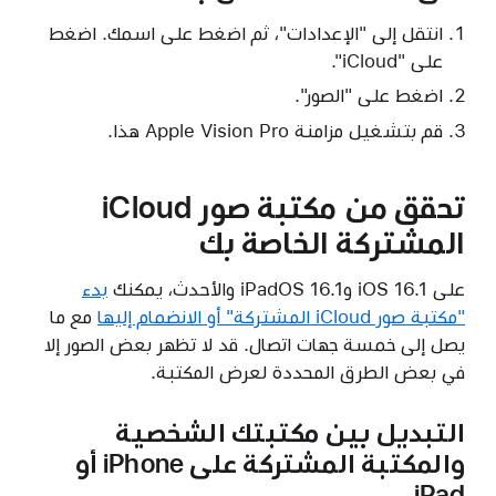
انتقل إلى "الإعدادات"، ثم اضغط على اسمك. اضغط
على "iCloud".
اضغط على "الصور".
قم بتشغيل مزامنة Apple Vision Pro هذا.
تحقق من مكتبة صور iCloud
المشتركة الخاصة بك
على iOS 16.1 وiPadOS 16.1 والأحدث، يمكنك
بدء
"مكتبة صور iCloud المشتركة" أو الانضمام إليها
مع ما
يصل إلى خمسة جهات اتصال. قد لا تظهر بعض الصور إلا
في بعض الطرق المحددة لعرض المكتبة.
التبديل بين مكتبتك الشخصية
والمكتبة المشتركة على iPhone أو
iPad