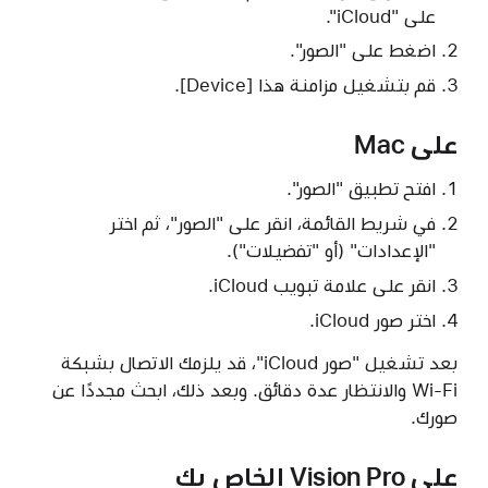
على "iCloud".
اضغط على "الصور".
قم بتشغيل مزامنة هذا [Device].
على Mac
افتح تطبيق "الصور".
في شريط القائمة، انقر على "الصور"، ثم اختر
"الإعدادات" (أو "تفضيلات").
انقر على علامة تبويب iCloud.
اختر صور iCloud.
بعد تشغيل "صور iCloud"، قد يلزمك الاتصال بشبكة
Wi-Fi والانتظار عدة دقائق. وبعد ذلك، ابحث مجددًا عن
صورك.
على Vision Pro الخاص بك