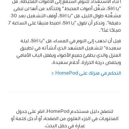
أثناء الاستعداد للنوم، استمع إلى الأصوات المحيطة. قل
"يا Siri، شغِّل أصوات المحيط."
وللتأكد من أنها لن تبقى
مشغَّلة طوال الليل، قل
"يا Siri، أوقف التشغيل بعد 30
دقيقة"
. وتذكر أن تقول
"يا Siri، اضبط منبهًا على الساعة 7
صباحًا غدًا"
.
قبل أن تذهب إلى النوم في المساء، قل
"يا Siri، ليلة
سعيدة"
لتشغيل المشهد الذي أنشأته في تطبيق
المنزل والذي يطفئ جميع الأضواء ويقفل الباب الأمامي
ويخفض درجة الحرارة. أحلام سعيدة.
التحكم في منزلك على HomePod
لتصفح دليل مستخدم HomePod، انقر على جدول
المحتويات في الجزء العلوي من الصفحة، أو أدخل كلمة أو
عبارة في حقل البحث.