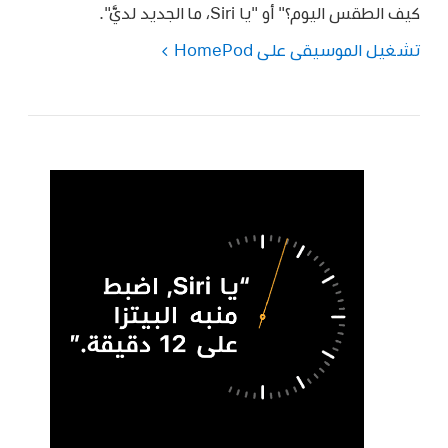
كيف الطقس اليوم؟"
أو
"يا Siri، ما الجديد لديَّ".
تشغيل الموسيقى على HomePod