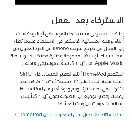
الاسترخاء بعد العمل
إذا كنت تسترخي مستمتعًا بالموسيقى أو البودكاست
أثناء نزهتك المسائية، فاستمر في الاستماع عندما تصل
إلى المنزل عن طريق تقريب iPhone من الجزء العلوي من
HomePod. أو شغِّل مجموعة مختارة خصيصًا لك بواسطة
Apple Music. قل
"يا Siri، شغِّل موسيقى هادئة"
.
استخدم HomePod أثناء تحضير العشاء. قل
"يا Siri،
اضبط منبه البيتزا على 12 دقيقة"
أو
"يا Siri، كم عدد
الأكواب في نصف لتر؟"
ومع وجود أكثر من HomePod،
يمكنك إحضار الجميع إلى الطاولة بقول
"يا Siri، أرسل
رسالة إنتركوم "حان وقت العشاء!""
مطالبة Siri بالحصول على المعلومات عن HomePod