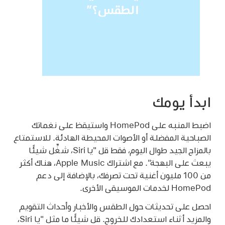
ابدأ يومك
اضبط المنبه على HomePod واستيقظ على نغماتك
الصباحية المفضلة أو الأصوات المحيطة الهادئة. للاستمتاع
بالمزاج الجيد طوال اليوم، فقط قل
"يا Siri، شغِّل شيئًا
يبعث على البهجة"
. مع اشتراك Apple Music، هناك أكثر
من 100 مليون أغنية تحت تصرفك، بالإضافة إلى دعم
HomePod لخدمات الموسيقى الأخرى.
احصل على تحديثات حول الطقس والأخبار وأحداث التقويم
والمزيد أثناء استعدادك للخروج. قل شيئًا ما مثل
"يا Siri،