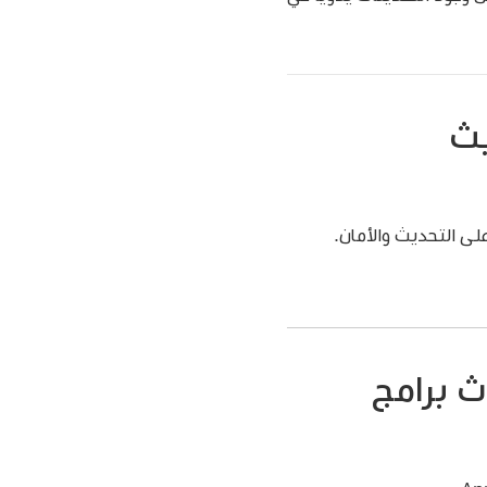
يث
 برامج