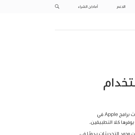
الدعم
أماكن الشراء
Ap في Windows باستخدام
يتم توفير تحديثات برامج دعم منظم الإقلاع من خلال كل من تطبيقي تحديثات Windows ومحدّث برامج Apple في
ن وجود التحديثات يدويًا في