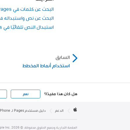
البحث عن كلمات في Pages على الـ iPhone
اضغط على لوحة المفاتيح
البحث عن نص واستبداله في Pages على الـ one
استبدال النص تلقائيًا في Pages على الـ iPhone
السابق
استخدام أنماط المخطط
هل كان هذا مفيدًا؟
نعم
Apple

Footer
الدعم
دليل مستخدم Pages لـ iPhone
Apple
العلامة التجارية وجميع الحقوق محفوظة. © 2026 ‏.Apple Inc