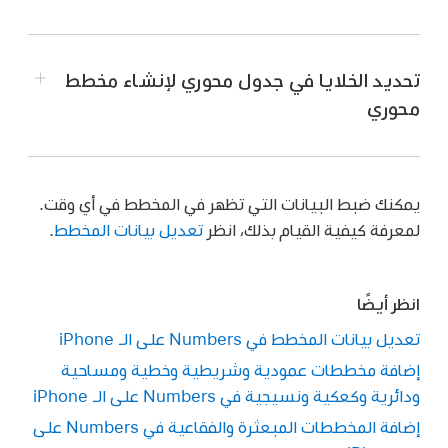
انتقل إلى تطبيق Numbers
على iPhone.
افتح جدول بيانات، ثم
حدّد خلايا الجدول
التي تحتوي
تحديد الخلايا في جدول محوري لإنشاء مخطط
على البيانات المراد استخدامها. إذا كنت تريد إضافة
محوري
بيانات من صف أو عمود بالكامل، فاضغط على الجدول،
ثم اضغط على رقم ذلك الصف أو حرف ذلك العمود.
إذا كانت البيانات في الجدول
مصنفة
، يمكنك أيضًا
يمكنك ضبط البيانات التي تظهر في المخطط في أي وقت.
تحديد عمود لرسم نتائج العمليات الحسابية في صف
لمعرفة كيفية القيام بذلك، انظر
تعديل بيانات المخطط
.
الملخص.
ملاحظة:
لتخطيط نقاط بيانات فردية في الجدول
المصنف، تأكد من أن أول خلية تحددها ليست في صف
انظر أيضًا
ملخص. إذا كان التحديد يتضمن مجموعة مطوية،
تعديل بيانات المخطط في Numbers على الـ iPhone
فسيتم رسم البيانات من المجموعات المرئية فقط.
إضافة مخططات عمودية وشريطية وخطية ومساحية
اضغط على
في الجزء السفلي من الشاشة، ثم
ودائرية وكعكية ونسيجية في Numbers على الـ iPhone
اضغط على إنشاء مخطط جديد.
إضافة المخططات المبعثرة والفقاعية في Numbers على