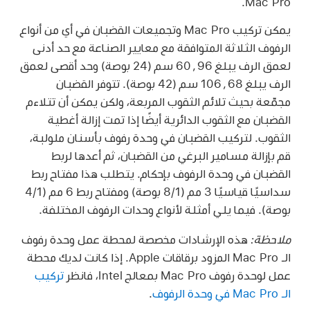
Mac Pro.
يمكن تركيب Mac Pro وتجميعات القضبان في أي من أنواع
الرفوف الثلاثة المتوافقة مع معايير الصناعة مع حد أدنى
لعمق الرف يبلغ 60٫96 سم (24 بوصة) وحد أقصى لعمق
الرف يبلغ 106٫68 سم (42 بوصة). تتوفر القضبان
مجمّعة بحيث تلائم الثقوب المربعة، ولكن يمكن أن تتلاءم
القضبان مع الثقوب الدائرية أيضًا إذا تمت إزالة أغطية
الثقوب. لتركيب القضبان في وحدة رفوف بأسنان ملولبة،
قم بإزالة مسامير البرغي من القضبان، ثم أعدها لربط
القضبان في وحدة الرفوف بإحكام. يتطلب هذا مفتاح ربط
سداسيًا قياسيًا 3 مم (8/1 بوصة) ومفتاح ربط 6 مم (4/1
بوصة). فيما يلي أمثلة لأنواع وحدات الرفوف المختلفة.
ملاحظة:
هذه الإرشادات مخصصة لمحطة عمل وحدة رفوف
الـ Mac Pro المزود برقاقات Apple. إذا كانت لديك محطة
عمل لوحدة رفوف Mac Pro بمعالج Intel، فانظر
تركيب
الـ Mac Pro في وحدة الرفوف
.