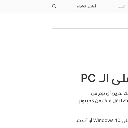
الدعم
أماكن الشراء
 على iPod (iPod classic أو iPod nano أو iPod shuffle)، يمكنك تخزين أي نوع من
رة) عليه. يمكنك، على سبيل المثال، استخدام جهاز iPod الخاص بك لنقل ملف من كمبيوتر