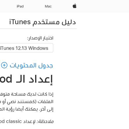
Apple‏
Mac
iPad‏
دليل مستخدم iTunes
اختيار الإصدار:
جدول المحتويات
إعداد الـ iPod كقرص ثابت في iTunes على الـ PC
إلى آخر. يمكنك أيضا رؤية الملفات المخزنة في
ملاحظة:
لإعداد iPod classic أو iPod nano أو iPod shuffle كقرص ثابت، استخدم iTunes على Windows 10 أو أحدث.