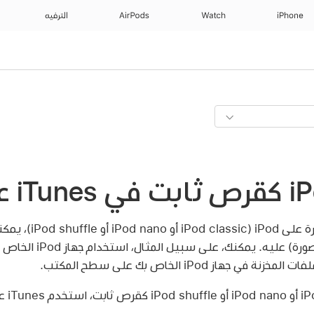
iPhone
Watch
AirPods
الترفيه
إذا كانت لديك مساحة متوفرة
الملفات (كمستند نصي أو صو
 جهاز iPod الخاص بك على سطح المكتب.