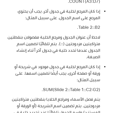
‎COUNT(A3:D7)‎.
إذا كان المرجع لخلية في جدول آخر، يجب أن يحتوي
المرجع على اسم الجدول. على سبيل المثال:
‎Table 2::B2‎.
لاحظ أن عنوان الجدول ومرجع الخلية مفصولان بنقطتين
متراكبتين مزدوجتين (::). يتم تلقائيًا تضمين اسم
الجدول عندما تحدد خلية في جدول آخر أثناء إنشاء
الصيغة.
إذا كان المرجع لخلية في جدول موجود في شريحة أو
ورقة أو صفحة أخرى، يجب أيضًا تضمين اسمها. على
سبيل المثال:
‎SUM(Slide 2::Table 1::C2:G2)‎.
يتم فصل الأسماء ومراجع الخلايا بنقطتين متراكبتين
مزدوجتين. يتم تضمين اسم الشريحة (أو الورقة أو
المستند) واسم الجدول تلقائيًا عند تحديد خلية في