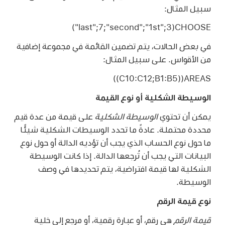
سبيل المثال:
CHOOSE(3‏;"1st"‏;"second"‏;7‏;"last")
في بعض الحالات، يتم تضمين القائمة في مجموعة إضافية
من الأقواس. على سبيل المثال:
‎AREAS((B1:B5‏;C10:C12))‎
الوسيطة الشكلية أو نوع القيمة
يمكن أن تحتوي
الوسيطة الشكلية
على قيمة من عدة قيم
محددة محتملة. عادةً ما تحدد الوسيطات الشكلية شيئًا
ما حول نوع الحساب الذي يجب أن تؤديه الدالة أو حول نوع
البيانات التي يجب أن تُرجعها الدالة. إذا كانت الوسيطة
الشكلية لها قيمة افتراضية، يتم تحديدها في وصف
الوسيطة.
نوع قيمة الرقم
قيمة الرقم
هي رقم، أو عبارة رقمية، أو مرجع إلى خلية