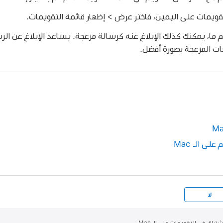
لتقويمات على اليمين، فاختر عرض > إظهار قائمة التقويمات.
م ما، يمكنك كذلك الإبلاغ عنه كرسالة مزعجة. يساعد الإبلاغ عن ال
ات المزعجة بصورة أفضل.
لى الـ Mac
لا
شتراك في التقويمات على الـ Mac