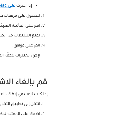
إذا اخترت
على Mac الخاص بي
للحصول على مرفقات حدث ا
انقر على القائمة المنبث
لمنع التنبيهات من الظهو
انقر على موافق.
لإجراء تغييرات لاحقًا، 
قم بإلغاء الا
إذا كنت ترغب في إيقاف الا
انتقل إلى تطبيق التقوي
اضغك على المفتاح تحكم م