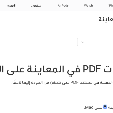
iP
Watch
AirPods
التلفزيون
الترفيه
اينة
الـ Mac
تى تتمكن من العودة إليها لاحقًا.
ينة
على Mac.