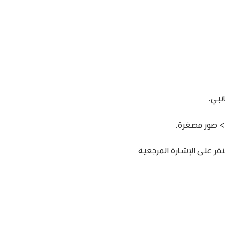
نبي.
> صور مصغرة.
ارات المرجعية، اضغط على مفتاح control مع النقر على الإشارة المرجعية