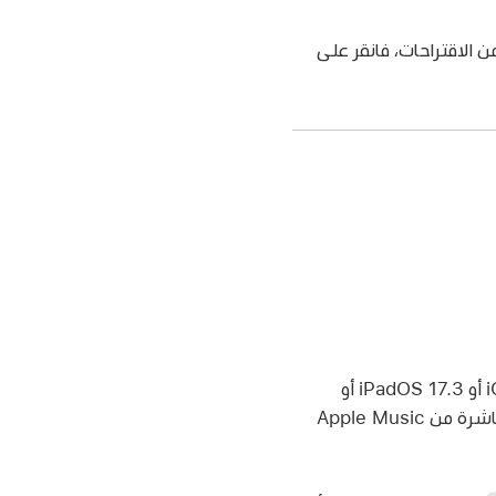
 الاقتراحات، فانقر على
لا يمكنك تغيير اسم قائمة التشغيل التعاونية (متوفرة في macOS 14.3 أو iOS 17.3 أو iPadOS 17.3 أو
أحدث) إلا إذا كنت المضيف وتستخدم تطبيق الموسيقى على جهازك. لفتح التطبيق مباشرة من Apple Music