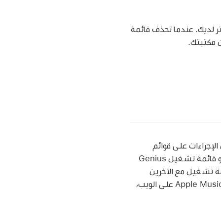
ر لديك. عندما تحذف قائمة
ن مكتبتك.
م بمزيد من الإجراءات على قوائم
التشغيل، مثل إنشاء قائمة تشغيل ذكية يتم تحديثها تلقائيًا بناءً على المعايير التي تختارها، أو قائمة تشغيل Genius
مة تشغيل مع الآخرين
(متوفرة في macOS 14.3 أو iOS 17.3 أو iPadOS 17.3 أو أحدث). لفتح التطبيق مباشرة من Apple Music على الويب،