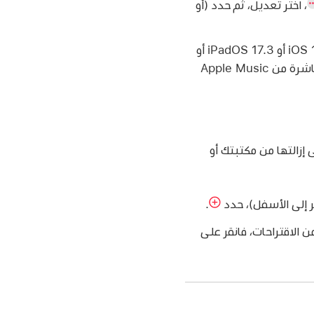
،
اختر تعديل، ثم حدد (أو
لا يمكنك تغيير هذا الإعداد لقائمة تشغيل تعاونية (متوفرة في macOS 14.3 أو iOS 17.3 أو iPadOS 17.3 أو
أحدث) إلا إذا كنت المضيف وتستخدم تطبيق الموسيقى على جهازك. لفتح التطبيق مباشرة من Apple Music
إزالتها من مكتبتك أو
ر إلى الأسفل)، حدد
.
 الاقتراحات، فانقر على