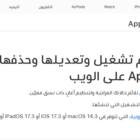
iP
Watch
AirPods
التلفزيون
الترفيه
م تشغيل وتعديلها وحذفها
ويب
تلائم حالاتك المزاجية ولتنظيم أغانٍ ذات نسق معيّن.
التشغيل التي تنشئها.
ونية
، التي تتوفر في macOS 14.3 أو iOS 17.3 أو iPadOS 17.3 أو أحدث، على أيقونة تعاون