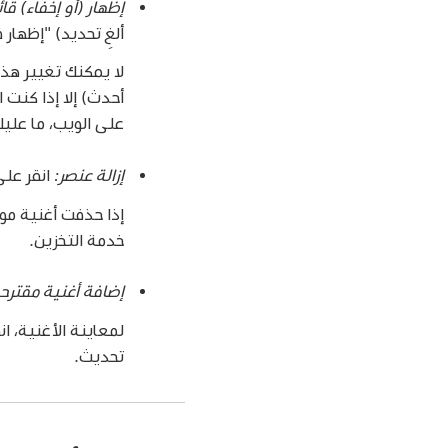
إظهار (أو إخفاء) قائ
ألغِ تحديد) "إظها
على الويب، ما عليك
إزالة عنصر:
انقر عل
إذا حذفت أغنية موج
خدمة التخزين.
إضافة أغنية مقترح
لمعاينة الأغنية، ا
تحديث.