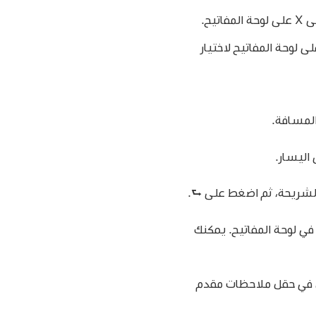
ح.
نت لديك شاشة عرض خارجية متصلة بـ Mac، فاضغط على مفتاح ⌥-X على لوحة المفاتيح لاختيار
لمسافة.
اليسار.
الشريحة، ثم اضغط على ⮑.
ي لوحة المفاتيح. يمكنك
 في حقل ملاحظات مقدم