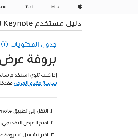
Apple‏
Mac
iPad‏
hone
دليل مستخدم Keynote لـ Mac
جدول المحتويات
بروفة عرض Keynote تقديمي على الـ c
إذا كنت تنوي استخدام شاش
شاشة مقدم العرض
مقدمًا
انتقل إلى تطبيق Keynote
افتح العرض التقديمي، 
اختر تشغيل > بروفة ع