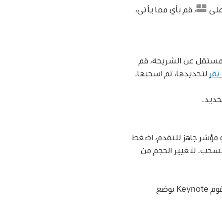
على
،
قم بأي مما يأتي،
 مستقل عن الشريحة، قم
نقر
لتحديدها، ثم اسحبها.
حديد.
 مؤشر جاهز للتقدم، اضغط
ب. لتغيير الحجم من المركز، اضغط على مفتاح option أثناء السحب. لتغيير الحجم من
انقر على زر استخدام تخطيط تلقائي. يقوم Keynote بوضع