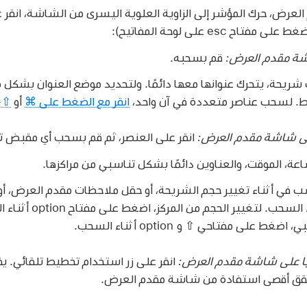
رض، حرك المؤشر إلى الزاوية العلوية اليسرى من الشاشة، انقر 
ح esc على لوحة المفاتيح):
شة مقدم العرض:
قم بسحبه.
ريحة، يتحرك عنوانها معها دائمًا. ولتحديد موضع العنوان بشكل
. لسحب عناصر متعددة في آن واحد،
انقر مع الضغط على ⌘
أو
⇧-
لى شاشة مقدم العرض:
انقر على العنصر، ثم قم بسحب أي مقبض ت
عة، الموقت، والعناوين دائمًا بشكل تناسبي من مراكزها.
ب في أثناء تغيير حجم الشريحة، أو حقل ملاحظات مقدم العرض، أو
على مفتاح ⇧ أثناء السح
ط على مفتاحي ⇧ و option أثناء السحب.
يًا على شاشة مقدم العرض:
حقق أقصى استفادة من شاشة مقدم العرض.