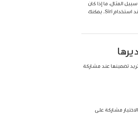
ل المثال، ما إذا كان
الشخص أحد والديك أو أشقائك، أو طبيبًا أو زميلًا. يعد هذا الحقل مفيدًا بشكلٍ خاص عند استخدام Siri. يمكنك
يرها
 التي تريد تضمينها عند مشاركة
مشاركة بطاقتك أو تصديرها من الـ Mac، حدد خانة الاختيار مشاركة على