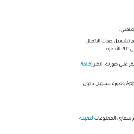
طاقتي.
م تشغيل جهات الاتصال
نقر على صورتك. انظر
إضافة
عند اختيار صورة أو ميموجي لـ "بطاقتي"، تظهر الصورة المحددة كذلك لصورة حساب Apple وصورة تسجيل دخول
م سفاري المعلومات
لتعبئة