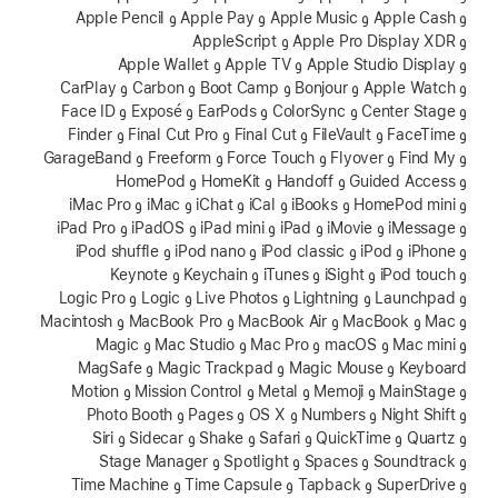
و Apple Cash و Apple Music و Apple Pay و Apple Pencil
و Apple Pro Display XDR و AppleScript
و Apple Studio Display و Apple TV و Apple Wallet
و Apple Watch و Bonjour و Boot Camp و Carbon و CarPlay
و Center Stage و ColorSync و EarPods و Exposé و Face ID
و FaceTime و FileVault و Final Cut و Final Cut Pro و Finder
و Find My و Flyover و Force Touch و Freeform و GarageBand
و Guided Access و Handoff و HomeKit و HomePod
و HomePod mini و iBooks و iCal و iChat و iMac و iMac Pro
و iMessage و iMovie و iPad و iPad mini و iPadOS و iPad Pro
و iPhone و iPod و iPod classic و iPod nano و iPod shuffle
و iPod touch و iSight و iTunes و Keychain و Keynote
و Launchpad و Lightning و Live Photos و Logic و Logic Pro
و Mac و MacBook و MacBook Air و MacBook Pro و Macintosh
و Mac mini و macOS و Mac Pro و Mac Studio و Magic
Keyboard و Magic Mouse و Magic Trackpad و MagSafe
و MainStage و Memoji و Metal و Mission Control و Motion
و Night Shift و Numbers و OS X و Pages و Photo Booth
و Quartz و QuickTime و Safari و Shake و Sidecar و Siri
و Soundtrack و Spaces و Spotlight و Stage Manager
و SuperDrive و Tapback و Time Capsule و Time Machine