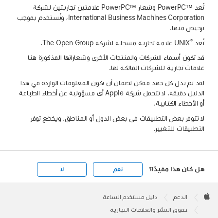
تُعد PowerPC™‎ وشعار PowerPC™‎ علامتين تجاريتين لشركة
International Business Machines Corporation، وتُستخدم بموجب
ترخيص منها.
®
تُعد UNIX
قد تكون أسماء الشركات والمنتجات الأخرى وشعاراتها المذكورة هنا
علامات تجارية للشركات المالكة لها.
لقد تم بذل كل جهد ممكن لضمان أن تكون المعلومات الواردة في هذا
الدليل دقيقة. لا تتحمل شركة Apple أي مسؤولية عن أخطاء الطباعة
أو الأخطاء الكتابية.
لا تتوفر بعض التطبيقات في بعض الدول أو المناطق. ويخضع توفر
التطبيقات للتغيير.
هل كان هذا مفيدًا؟
نعم
لا
Apple
Footer

الدعم
دليل مستخدم الساعة
Apple
حقوق النشر والعلامات التجارية