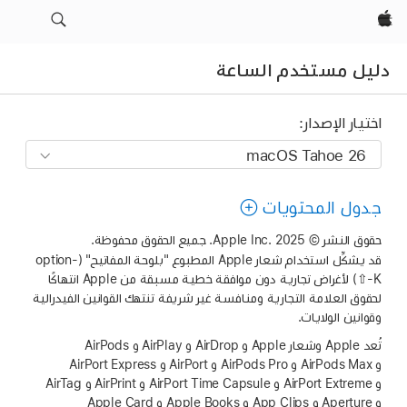
Apple‏
دليل مستخدم الساعة
اختيار الإصدار:
جدول المحتويات
حقوق النشر © 2025 Apple Inc.‎. جميع الحقوق محفوظة.
قد يشكِّل استخدام شعار Apple المطبوع "بلوحة المفاتيح" (option-
⇧-K) لأغراض تجارية دون موافقة خطية مسبقة من Apple انتهاكًا
لحقوق العلامة التجارية ومنافسة غير شريفة تنتهك القوانين الفيدرالية
وقوانين الولايات.
تُعد Apple وشعار Apple و AirDrop و AirPlay و AirPods
و AirPods Max و AirPods Pro و AirPort و AirPort Express
و AirPort Extreme و AirPort Time Capsule و AirPrint و AirTag
و Aperture و App Clips و Apple Books و Apple Card