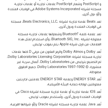
و PostScript وشعار PostScript علامات تجارية أو علامات تجارية
مسجلة لشركة Adobe Systems Incorporated في الولايات المتحدة
و/أو دول أخرى.
تعد Beats علامة تجارية لشركة Beats Electronics, LLC.‎، مسجلة
في الولايات المتحدة ودول أخرى.
®
تعد علامة كلمة Bluetooth
‎ وشعاراتها علامات تجارية مسجلة
مملوكة لشركة Bluetooth SIG, Inc.‎، وأي استخدام لمثل هذه
العلامات من قبِل شركة Apple يتم بموجب ترخيص.
تُعد Dolby و Dolby Atmos والرمز المكون من حرفي D كلها علامات
تجارية مسجلة لشركة Dolby Laboratories Licensing Corporation.
تم التصنيع بترخيص من Dolby Laboratories. أعمال سرية غير
منشورة، © 1992–1997 Dolby Laboratories. جميع الحقوق
محفوظة.
تُعد ENERGY STAR وعلامة ENERGY STAR علامتين تجاريتين
مملوكتين لوكالة حماية البيئة الأمريكية.
تُعد IOS علامة تجارية أو علامة تجارية مسجلة لشركة Cisco في
الولايات المتحدة ودول أخرى، وتُستخدم بموجب ترخيص.
تُعد Java علامة تجارية مسجلة لشركة Oracle و/أو شركاتها الفرعية.