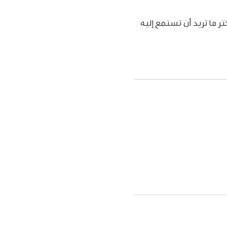
Sir (أو Siri والبحث)، اضغط على التحدث إلى Siri، ثم اختر ما تريد أن تستمع إليه