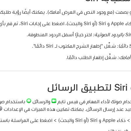
لى إجابات Siri، ثم قم بأي مما يلي:
اختر خيارًا أسفل الردود المنطوقة.
شغِّل "إظهار الشرح المكتوب لـ Siri دائمًا".
أمامك:
شغِّل إظهار الطلب دائمًا.
ل
والرسائل
باستخدام صوت
يد عند إرسال الرسائل. يمكنك تمكين هذه الميزات في الإعدادات
اء Apple و Siri (أو Siri والبحث) > اضغط على المراسلة باستخدام Siri.