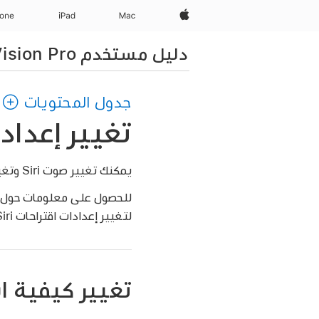
Apple‏
Mac
iPad‏
hone
دليل مستخدم Apple Vision Pro
جدول المحتويات
تغيير إعدادات Siri على sion Pro
يمكنك تغيير صوت Siri وتغيير كيفية استجابة Siri والمزيد.
للحصول على معلومات حول كيفية 
لتغيير إعدادات اقتراحات Siri، انظر
تغيير كيفية استج