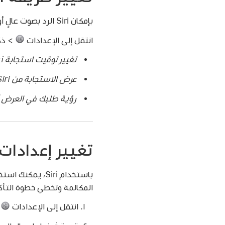
بإمكان Siri الرد بصوت عالٍ أو بصمت (مع وجود النص في العرض أمامك). يمكنك أيضًا رؤية طلبك في العرض أمامك.
انتقل إلى الإعدادات
> ذكاء Apple و Siri (أو Siri والبحث)، اضغط ع
تغيير توقيت استجابة Siri بالردود الصوتية:
عرض الاستجابة من Siri دائمًا:
رؤية طلبك في العرض 
تغيير إعدادات Siri لتطبيق الرسائ
باستخدام Siri، يمكنك استخدام صوتك لأداء المهام في فيس تايم
المكالمة وتخطي خطوة التأك
انتقل إلى الإعدادات
> ذك