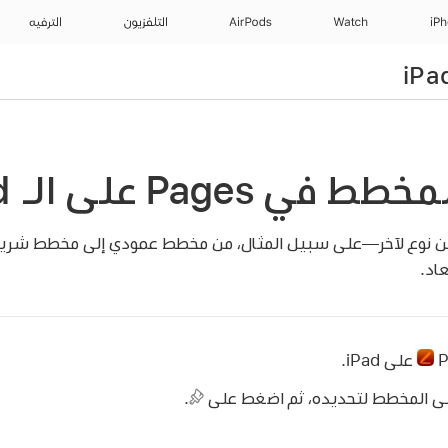
iP
Watch
AirPods
التلفزيون
الترفيه
 Pages على الـ iPad
من نوع لآخر—على سبيل المثال، من مخطط عمودي إلى مخطط شريط
عاد.
على iPad.
لى المخطط لتحديده، ثم اضغط على
.