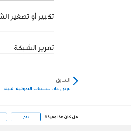
تكبير أو تصغير ال
قارب/باعد بين إصبعي
تمرير الشبكة
قارب/باعد بين إصبعيك ع
إظهار أي مسارات مخفي
إظهار جزء مختلف من ا
السابق
عرض عام للحلقات الصوتية الحية
هل كان هذا مفيدًا؟
نعم
Apple