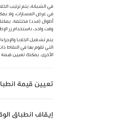
في الشبكة، يتم ترتيب الخلا
في عرض المسارات، ولا يمك
أطوال (مدد) مختلفة. يمكنك
وقت واحد، باستخدام زر الإ
يتم تشغيل الخلايا والإجراء
التي تقوم بها في النقاط ذات
الأخرى. يمكنك تعيين قيمة 
تعيين قيمة انطبا
اضغط على قيمة انطباق 
القائمة المنبثقة. يمك
إيقاف انطباق الو
اختر "إيقاف" كقيمة لا