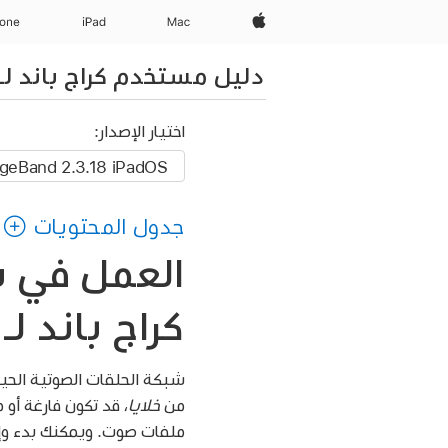
Apple‏
Mac
iPad‏
hone
دليل مستخدم كراج باند لـ iPad
اختيار الإصدار:
جدول المحتويات
العمل في ش
كراج باند لـ iPad
شبكة الحلقات الصوتية الحي
من
خلايا
، قد تكون فارغة أو
ملفات صوت. ويمكنك بدء وإيقا