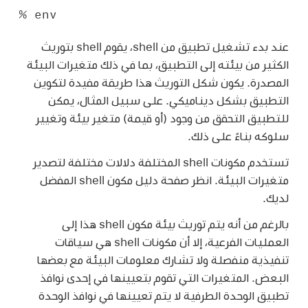
% env
عند بدء تشغيل تطبيق من shell، يقوم shell بتوريث
الكثير من بيئته إلى التطبيق، بما في ذلك متغيرات البيئة
المصدرة. يكون شكل التوريث هذا طريقة مفيدة لتكوين
التطبيق بشكل ديناميكي. على سبيل المثال، يمكن
للتطبيق التحقق من وجود (أو قيمة) متغير بيئة وتغيير
سلوكه بناءً على ذلك.
تستخدم مكونات shell المختلفة دلالات مختلفة لتصدير
متغيرات البيئة. انظر صفحة دليل مكون shell المفضل
لديك.
بالرغم من أنه يتم توريث بيئة مكون shell هذا إلى
العمليات الفرعية، إلا أن مكونات shell هي سياقات
تنفيذية منفصلة ولا تشارك معلومات البيئة مع بعضها
البعض. المتغيرات التي تقوم بتعيينها في إحدى نوافذ
تطبيق الوحدة الطرفية لا يتم تعيينها في نوافذ الوحدة