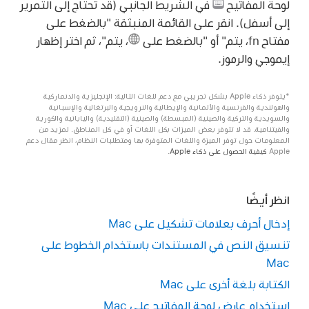
لوحة المفاتيح
في الشريط الجانبي (قد تحتاج إلى التمرير
إلى أسفل). انقر على القائمة المنبثقة "بالضغط على
مفتاح fn، يتم" أو "بالضغط على
،
يتم"، ثم اختر إظهار
إيموجي والرموز.
*يتوفر ذكاء Apple بشكل تجريبي مع دعم للغات التالية: الإنجليزية والدنماركية
والهولندية والفرنسية والألمانية والإيطالية والنرويجية والبرتغالية والإسبانية
والسويدية والتركية والصينية (المبسطة) والصينية (التقليدية) واليابانية والكورية
والفيتنامية. قد لا تتوفر بعض الميزات بكل اللغات أو في كل المناطق. لمزيد من
المعلومات حول توفر الميزة واللغات المتوفرة بها ومتطلبات النظام، انظر مقال دعم
Apple
كيفية الحصول على ذكاء Apple
.
انظر أيضًا
إدخال أحرف بعلامات تشكيل على Mac
تنسيق النص في المستندات باستخدام الخطوط على
Mac
الكتابة بلغة أخرى على Mac
استخدام عارض لوحة المفاتيح على Mac