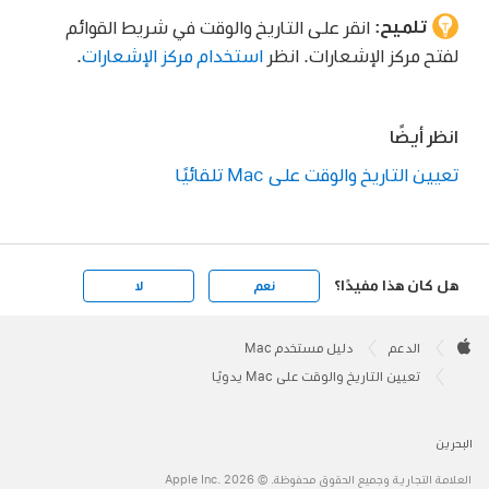
تلميح:
انقر على التاريخ والوقت في شريط القوائم
لفتح مركز الإشعارات. انظر
استخدام مركز الإشعارات
.
انظر أيضًا
تعيين التاريخ والوقت على Mac تلقائيًا
هل كان هذا مفيدًا؟
نعم
لا
Apple
Footer

الدعم
دليل مستخدم Mac
Apple
تعيين التاريخ والوقت على Mac يدويًا
البحرين
العلامة التجارية وجميع الحقوق محفوظة. © 2026 ‏.Apple Inc