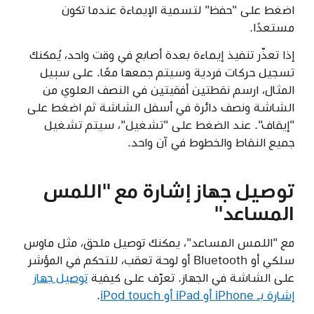
اضغط على "حفظ" لتسمية الإيماءة عندما تكون
مستعدًا.
إذا تعذّر تنفيذ إيماءة بعدة أصابع في وقت واحد، يُمكنك
تسجيل حركات فردية وسيتم جمعها معًا. على سبيل
المثال، ارسم نقطتين أفقيتين في النصف العلوي من
الشاشة ونصف دائرة في أسفل الشاشة ثم اضغط على
"إيقاف". عند الضغط على "تشغيل"، سيتم تشغيل
جميع النقاط والخطوط في آن واحد.
توصيل جهاز إشارة مع "اللمس
المساعد"
مع "اللمس المساعد"، يمكنك توصيل ملحق، مثل ماوس
سلكي أو Bluetooth أو لوحة تعقب، للتحكم في المؤشر
على الشاشة في الجهاز. تعرّف على كيفية
توصيل جهاز
إشارة بـ iPhone أو iPad أو iPod touch
.