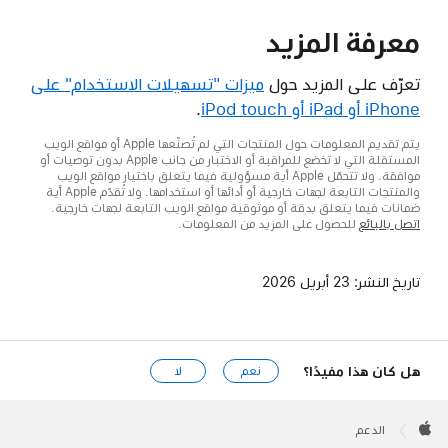
معرفة المزيد
تعرّف على المزيد حول
ميزات "تسهيلات الاستخدام" على
iPhone أو iPad أو iPod touch
.
يتم تقديم المعلومات حول المنتجات التي لم تُصنّعها Apple أو مواقع الويب
المستقلة التي لا تخضع للمراقبة أو الاختبار من جانب Apple بدون توصيات أو
موافقة. ولا تتحمّل Apple أية مسؤولية فيما يتعلق باختيار مواقع الويب
والمنتجات التابعة لجهات خارجية أو أدائها أو استخدامها. ولا تُقدّم Apple أية
ضمانات فيما يتعلق بدقة أو موثوقية مواقع الويب التابعة لجهات خارجية.
اتصل بالبائع
للحصول على المزيد من المعلومات.
تاريخ النشر:
23 أبريل 2026
هل كان هذا مفيدًا؟
نعم
لا
Apple
Footer

الدعم
Apple