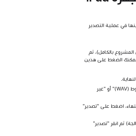
رات التي تريد تضمينها في عملية التصدير
 جزء من المشروع، فأوقِف تشغيل Entire Project Length (طول المشروع بالكامل)، ثم
اية) وEnd Position (موضع النهاية). ويمكنك الضغط على هذين
اختر نوع الملف للملف الصوتي الذي تم تصديره. للحصول على أفضل النتائج، اختر "غير مضغوط (WAV)" أو "غير
انتهاء، اضغط على "تصدير"
غط على Processing Details (تفاصيل المعالجة) ثم انقر "تصدير"