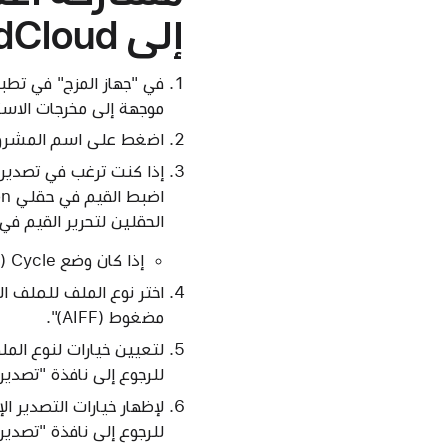
إلى SoundCloud
موجهة إلى مخرجات الاست
اضغط على اسم المشروع
الحقلين لتحرير القيم في 
إذا كان وضع Cycle (التنقل) قيد التشغيل، فستحدد منطقة التنقل موضعي البداية والنهاية.
مضغوط (AIFF)".
لتعيين خيارات لنوع المل
للرجوع إلى نافذة "تصدير
للرجوع إلى نافذة "تصدير