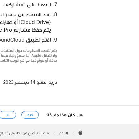
اضغط على "مشاركة".
عند الانتهاء من تجهيز 
يتم حفظ مشاريع Logic Pro بشكل أساسي.
افتح تطبيق SoundCloud، ثم ارفع الملف الصوتي.
بدقة أو موثوقية مواقع الويب التابع
تاريخ النشر:
14 ديسمبر 2023
هل كان هذا مفيدًا؟
نعم
لا
Apple
Footer

الدعم
مشاركة أغانٍ من تطبيقي "كراج باند" لأجهزة iOS وLogic Pro لأج
Apple