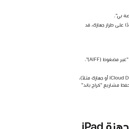
غط على الأغنية التي ترغب في رفعها إلى Soundcloud. اعتمادًا على طراز جهازك، قد
اضغط على "حفظ في الملفات"، واختر المكان الذي ترغب في حفظ الملف الصوتي فيه (iCloud Drive أو جهازك مثلاً)،
 الأساسي لتطبيق "كراج باند" لأجهزة iOS، حيث يتم حفظ مشاريع "كراج باند"
مشاركة أغنية من تطبيق Logic Pro لأجهزة iPad