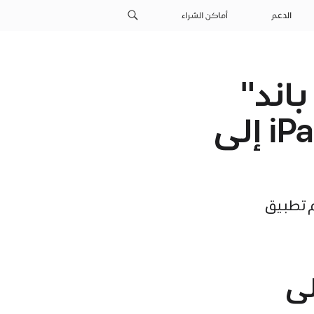
الدعم
أماكن الشراء
اند"
لأجهزة iOS وLogic Pro لأجهزة iPad إلى
ستخدام تطبيق
لى