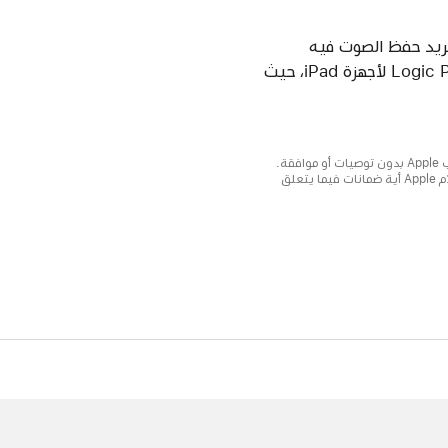
تريد حفظ الصوت فيه
(iCloud Drive أو جهازك مثلاً)، ثم اضغط على "حفظ". لا تختر المجلد الأساسي لتطبيق Logic Pro لأجهزة iPad، حيث
يتم تقديم المعلومات حول المنتجات التي لم تُصنّعها Apple أو مواقع الويب المستقلة التي لا تخضع للمراقبة أو الاختبار من جانب Apple بدون توصيات أو موافقة.
ولا تتحمّل Apple أية مسؤولية فيما يتعلق باختيار مواقع الويب والمنتجات التابعة لجهات خارجية أو أدائها أو استخدامها. ولا تُقدّم Apple أية ضمانات فيما يتعلق