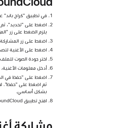
oundCloud
في تطبيق "كراج باند" على iPhone أو iPad، اضغط على "تصفح" في متصفح "الأغاني 
يلزم الضغط على زر "المزي
اضغط على زر المشاركة.
اضغط على الأغنية لتصد
اختر جودة الصوت للملف الصوتي. ل
أدخل معلومات الأغنية،
بشكل أساسي.
افتح تطبيق SoundCloud، ثم ارفع الملف الصوتي.