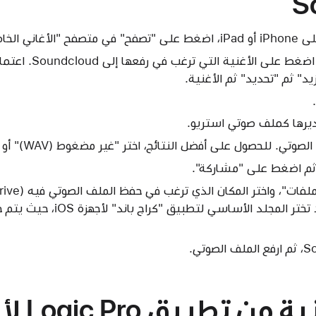
S
الخاصة بي".
اضغط على "تحديد"، ثم اض
د" ثم "تحديد" ثم الأغنية.
يرها كملف صوتي استريو.
لحصول على أفضل النتائج، اختر "غير مضغوط (WAV)" أو "غير مضغوط (AIFF)".
 ثم اضغط على "مشاركة".
ثم اضغط على "حفظ". لا تختر المجلد