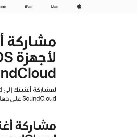
Apple‏
Mac
iPad‏
hone
مشاركة أغ
ndCloud
SoundCloud على جهازك.
مشاركة أغني