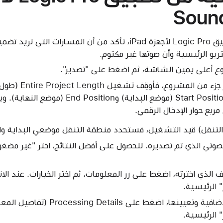
في "جهاز المزج" في تطبيق Logic Pro لأجهزة iPad، تأكد من أن المسا
ريو الرئيسية وأن صوتها غير مكتوم.
 أعلى يمين الشاشة، ثم اضغط على "تصدير".
إذا كنت ترغب في تصدير
اضبط القيم في حقلي Start Position (موضع البد
مربع حوار الإدخال الرقمي.
ف الذي اخترته، اضغط على زر المعلومات، ثم اختر الخيارات. عند ال
" الرئيسية.
لإظهار خيارات التصدير الإضافية وتعيينها، اض
" الرئيسية.