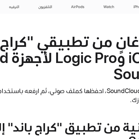
iP
Watch
AirPods
التلفزيون
الترفيه
انٍ من تطبيقي "كراج ب
Sou
لمشاركة أغنيتك إلى SoundCloud، احفظها كملف صوتي، ثم ارفعه با
ة من تطبيق "كراج باند" إ