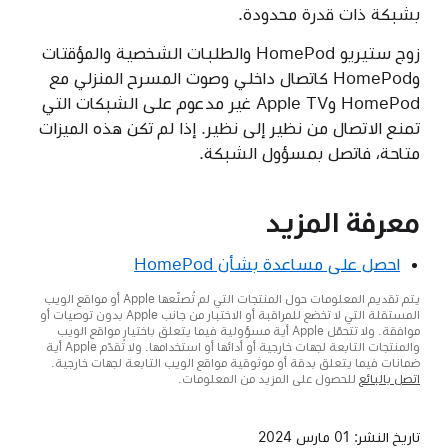
بشبكة ذات قدرة محدودة.
زوج ستيريو HomePod والطلبات الشخصية والمؤقتات
وHomePod كاتصال داخلي وصوت المسرح المنزلي مع
HomePod وApple TV غير مدعوم على الشبكات التي
تمنع الاتصال من نظير إلى نظير. إذا لم تكن هذه الميزات
متاحة، فاتصل بمسؤول الشبكة.
معرفة المزيد
احصل على مساعدة بشأن HomePod
يتم تقديم المعلومات حول المنتجات التي لم تُصنّعها Apple أو مواقع الويب
المستقلة التي لا تخضع للمراقبة أو الاختبار من جانب Apple بدون توصيات أو
موافقة. ولا تتحمّل Apple أية مسؤولية فيما يتعلق باختيار مواقع الويب
والمنتجات التابعة لجهات خارجية أو أدائها أو استخدامها. ولا تُقدّم Apple أية
ضمانات فيما يتعلق بدقة أو موثوقية مواقع الويب التابعة لجهات خارجية.
اتصل بالبائع
للحصول على المزيد من المعلومات.
تاريخ النشر:
01 مارس 2024