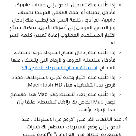
إذا طُلب منك تسجيل الدخول إلى حساب Apple،
فأدخِل إيميلك أو رقمك الهاتفي المرتبط بحساب
Apple، ثم أدخِل كلمة السر. قد يُطلب منك إدخال
رمز التحقق المرسل إلى أجهزتك الأخرى. يمكنك حينئذٍ
اختيار المستخدم المطلوب إعادة تعيين كلمة السر
له.
إذا طُلب منك إدخال مفتاح استرداد خزنة الملفات،
فأدخل سلسلة الحروف والأرقام التي يتشكل منها
المفتاح.
لا تمتلك مفتاح الاسترداد الخاص بك؟
إذا طُلب منك اختيار وحدة تخزين لاستردادها، فحدد
قرص بدء التشغيل، مثل Macintosh HD.
إذا طُلِب منك إلغاء تنشيط جهاز Mac هذا، فاسمح
لجهاز Mac الخاص بك بإلغاء تنشيطه. علمًا بأن
هذا الإجراء مؤقت.
عند الانتهاء، انقر على "خروج من الاسترداد". عند
الدخول إلى وضع الاسترداد، ستظهر لك خيارات
لاستعادة النظام من "آلة الزمن" و"إعادة تثبيت