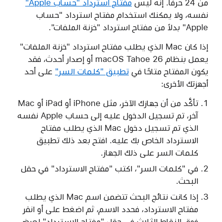
من 24 حرفًا. إنه ليس
مفتاح استرداد "حساب Apple"
نفسه، ولا يمكنك استخدام مفتاح استرداد "حساب
Apple" بدلاً من مفتاح استرداد "خزنة الملفات".
إذا كان Mac الذي يطلب مفتاح استرداد "خزنة الملفات"
يعمل بنظام macOS Tahoe 26 أو إصدار أحدث، فقد
يكون المفتاح متاحًا في
تطبيق "كلمات السر"
على أحد
أجهزتك الأخرى:
تأكَّد من أن جهازك الآخر، مثل iPhone أو iPad أو Mac
آخر، تم تسجيل الدخول عليه إلى حساب Apple نفسه
الذي تم تسجيل دخول Mac الذي يطلب مفتاح
الاسترداد الخاص بك عليه. افتح بعد ذلك تطبيق
كلمات السر على ذلك الجهاز.
في "كلمات السر"، اكتب "مفتاح الاسترداد" في حقل
البحث.
إذا كانت نتائج البحث تتضمن اسم Mac الذي يطلب
مفتاح الاسترداد، فحدد الاسم، ثم اضغط على أو انقر
فوق النقاط الثلاث في حقل "مفتاح الاسترداد" لعرض