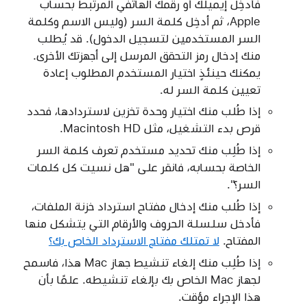
فأدخِل إيميلك أو رقمك الهاتفي المرتبط بحساب
Apple، ثم أدخِل كلمة السر (وليس الاسم وكلمة
السر المستخدمين لتسجيل الدخول). قد يُطلب
منك إدخال رمز التحقق المرسل إلى أجهزتك الأخرى.
يمكنك حينئذٍ اختيار المستخدم المطلوب إعادة
تعيين كلمة السر له.
إذا طُلب منك اختيار وحدة تخزين لاستردادها، فحدد
قرص بدء التشغيل، مثل Macintosh HD.
إذا طُلِب منك تحديد مستخدم تعرف كلمة السر
الخاصة بحسابه، فانقر على "هل نسيت كل كلمات
السر؟".
إذا طُلب منك إدخال مفتاح استرداد خزنة الملفات،
فأدخل سلسلة الحروف والأرقام التي يتشكل منها
المفتاح.
لا تمتلك مفتاح الاسترداد الخاص بك؟
إذا طُلِب منك إلغاء تنشيط جهاز Mac هذا، فاسمح
لجهاز Mac الخاص بك بإلغاء تنشيطه. علمًا بأن
هذا الإجراء مؤقت.