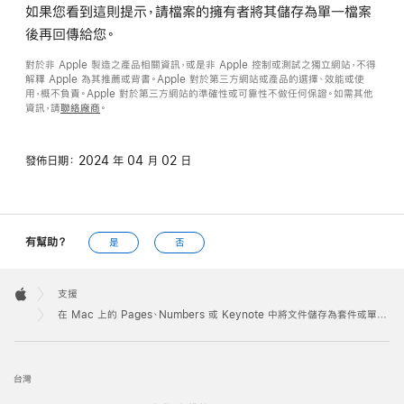
如果您看到這則提示，請檔案的擁有者將其儲存為單一檔案
後再回傳給您。
對於非 Apple 製造之產品相關資訊，或是非 Apple 控制或測試之獨立網站，不得
解釋 Apple 為其推薦或背書。Apple 對於第三方網站或產品的選擇、效能或使
用，概不負責。Apple 對於第三方網站的準確性或可靠性不做任何保證。如需其他
資訊，請
聯絡廠商
。
發佈日期：
2024 年 04 月 02 日
有幫助？
是
否
Apple
Footer

支援
Apple
在 Mac 上的 Pages、Numbers 或 Keynote 中將文件儲存為套件或單一檔案
台灣