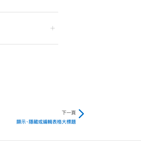
、大小、顏色、對齊方式等
式。
下一頁
顯示、隱藏或編輯表格大標題