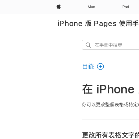
Apple
Mac
iPad
iPhone 版 Pages 使用
在
手
冊
目錄
中
搜
尋
在 iPhon
你可以更改整個表格或特定
更改所有表格文字