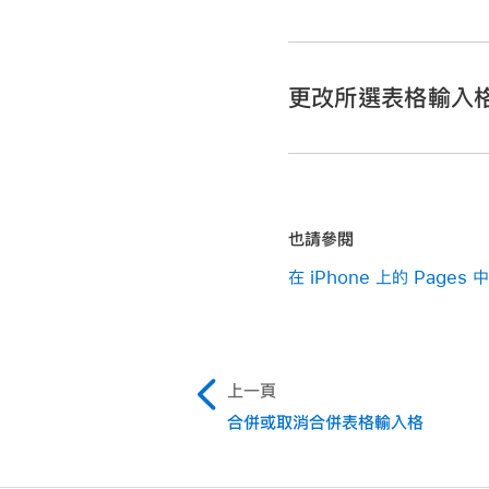
更改所選表格輸入
在你的 iPhone 上前往 
打開包含表格的文件，
在你的 iPhone 上前往 
點一下「表格」，然後點
打開包含表格的文件，
如果你沒有看到「表格字
也請參閱
點一下「輸入格」，然後
點一下字體名稱來套用
在 iPhone 上的 Page
等。
若要套用不同的字元樣
如果你沒看見某個特定
上一頁
若要更改字體大小，請
合併或取消合併表格輸入格
文字會立即重設大小，