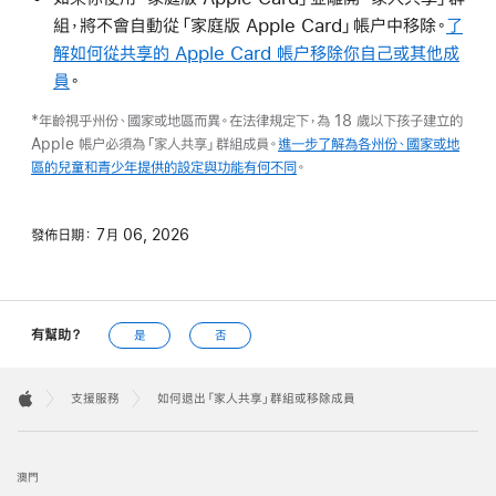
組，將不會自動從「家庭版 Apple Card」帳户中移除。
了
解如何從共享的 Apple Card 帳户移除你自己或其他成
員
。
*年齡視乎州份、國家或地區而異。在法律規定下，為 18 歲以下孩子建立的
Apple 帳户必須為「家人共享」群組成員。
進一步了解為各州份、國家或地
區的兒童和青少年提供的設定與功能有何不同
。
發佈日期：
7月 06, 2026
有幫助？
是
否
Apple
Footer

支援服務
如何退出「家人共享」群組或移除成員
Apple
澳門