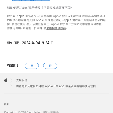
輔助使用功能的適用情況視乎國家或地區而不同。
對於非 Apple 製造產品，或者並非由 Apple 控制或測試的獨立網站，其相關資訊
的提供不應詮釋為受到 Apple 所推薦或認可。Apple 對於第三方網站或產品的選
擇、表現或使用，概不承擔任何責任。Apple 對於第三方網站的準確性或可靠性不
作任何聲明。如需進一步資料，請
聯絡相關供應商
。
發佈日期：
2024 年 04 月 24 日
有幫助？
是
否
Apple
Footer

支援服務
Apple
檢查電影及電視節目在 Apple TV app 中是否具有輔助使用功能
香港
Copyright © 2026 Apple Inc. 保留一切權利。