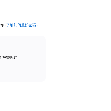
你。
了解如何重設密碼
。
才能解鎖你的