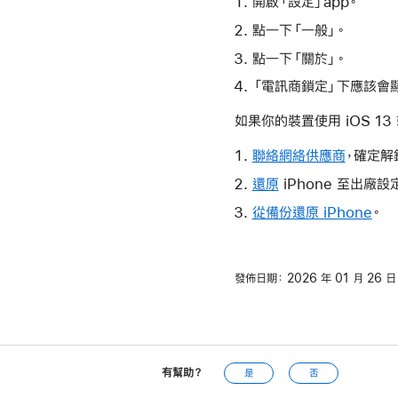
開啟「設定」app。
點一下「一般」。
點一下「關於」。
「電訊商鎖定」下應該會顯
如果你的裝置使用 iOS 1
聯絡網絡供應商
，確定解
還原
iPhone 至出廠設
從備份還原 iPhone
。
發佈日期：
2026 年 01 月 26 日
有幫助？
是
否