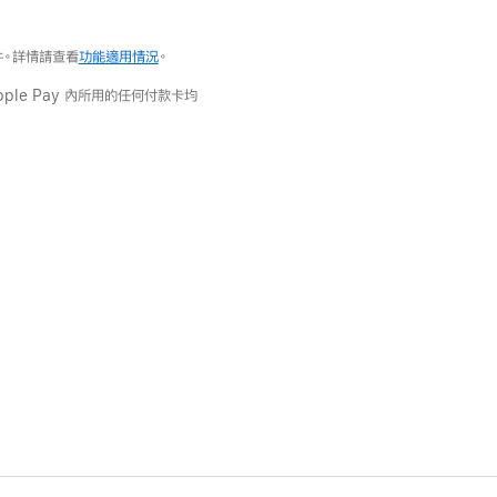
件。詳情請查看
功能適用情況
。
pple Pay 內所用的任何付款卡均