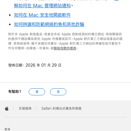
解如何在 Mac 管理網站通知
。
如何在 Mac 安全地開啟軟件
如何辨識和防範網絡釣魚和其他詐騙
對於非 Apple 製造產品，或者並非由 Apple 控制或測試的獨立網站，其相關資訊
的提供不應詮釋為受到 Apple 所推薦或認可。Apple 對於第三方網站或產品的選
擇、表現或使用，概不承擔任何責任。Apple 對於第三方網站的準確性或可靠性不
作任何聲明。如需進一步資料，請
聯絡相關供應商
。
發佈日期：
2026 年 01 月 29 日
有幫助？
是
否
Apple
Footer

支援服務
Safari 的彈出式廣告和視窗
Apple
香港