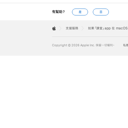
有幫助？
是
否
Apple
Footer

支援服務
如果「課堂」app 在 macOS
Apple
Copyright © 2026 Apple Inc. 保留一切權利。
私