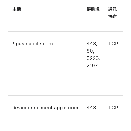
主機
傳輸埠
通訊
操
協定
*.push.apple.com
443,
TCP
i
80,
i
5223,
t
2197
m
和
v
deviceenrollment.apple.com
443
TCP
i
i
t
m