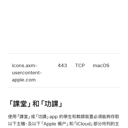
的
失
式」
查
裝
的
置
icons.axm-
443
TCP
macOS
「自
usercontent-
套件
apple.com
圖
「課堂」和「功課」
使用「課堂」或「功課」app 的學生和教師裝置必須能夠存取
以下主機，及以下「Apple 帳户」和「iCloud」部分所列的主