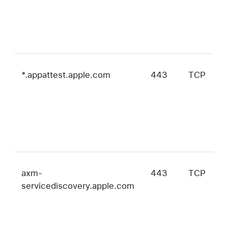
v
*.appattest.apple.com
443
TCP
i
i
t
m
和
v
axm-
443
TCP
i
servicediscovery.apple.com
i
m
和
v