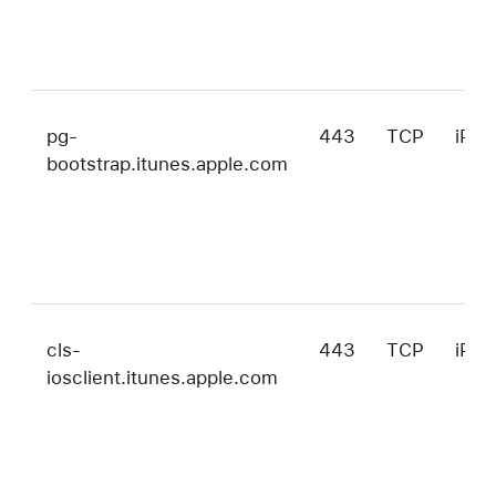
pg-
443
TCP
iPa
bootstrap.itunes.apple.com
cls-
443
TCP
iPa
iosclient.itunes.apple.com