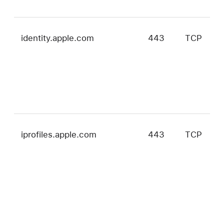
identity.apple.com
443
TCP
i
i
t
m
和
v
iprofiles.apple.com
443
TCP
i
i
t
m