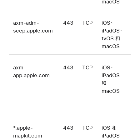
macOS
axm-adm-
443
TCP
iOS、
SC
scep.apple.com
iPadOS、
伺
tvOS 和
器
macOS
axm-
443
TCP
iOS、
查
app.apple.com
iPadOS
和
和
理
macOS
ap
及
置
*.apple-
443
TCP
iOS 和
在「
mapkit.com
iPadOS
管