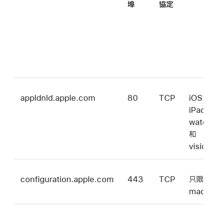
埠
協定
appldnld.apple.com
80
TCP
iOS、
iPadO
watch
和
vision
configuration.apple.com
443
TCP
只限
macOS