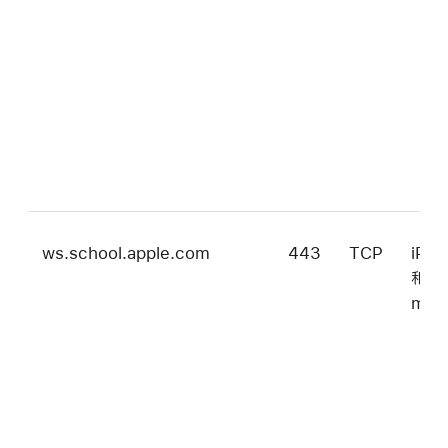
ws.school.apple.com
443
TCP
iPa
和
mac