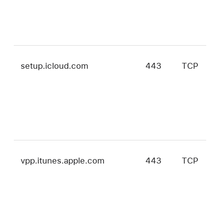
setup.icloud.com
443
TCP
i
i
vpp.itunes.apple.com
443
TCP
i
i
t
m
和