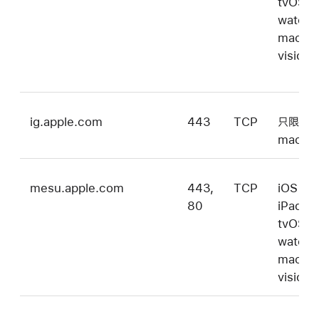
tvOS、
watch
macOS
vision
ig.apple.com
443
TCP
只限
macOS
mesu.apple.com
443,
TCP
iOS、
80
iPadO
tvOS、
watch
macOS
vision