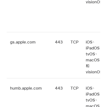
visionOS
gs.apple.com
443
TCP
iOS、
iPadOS、
tvOS、
macOS
和
visionOS
humb.apple.com
443
TCP
iOS、
iPadOS、
tvOS、
macOS