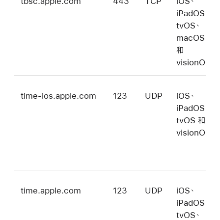
tbsc.apple.com
443
TCP
iOS、
iPadOS、
tvOS、
macOS
和
visionOS
time-ios.apple.com
123
UDP
iOS、
iPadOS、
tvOS 和
visionOS
time.apple.com
123
UDP
iOS、
iPadOS、
tvOS、