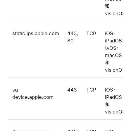
和
visionOS
static.ips.apple.com
443,
TCP
iOS、
80
iPadOS、
tvOS、
macOS
和
visionOS
sq-
443
TCP
iOS、
device.apple.com
iPadOS、
和
visionOS