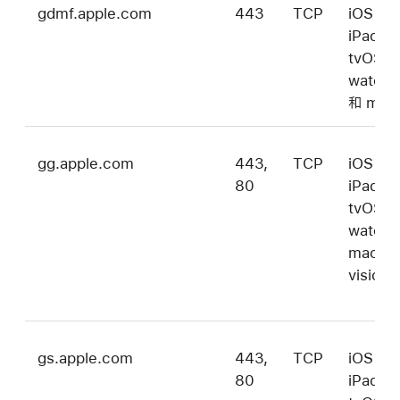
gdmf.apple.com
443
TCP
iOS、
iPadO
tvOS、
watch
和 mac
gg.apple.com
443,
TCP
iOS、
80
iPadO
tvOS、
watch
macOS
vision
gs.apple.com
443,
TCP
iOS、
80
iPadO