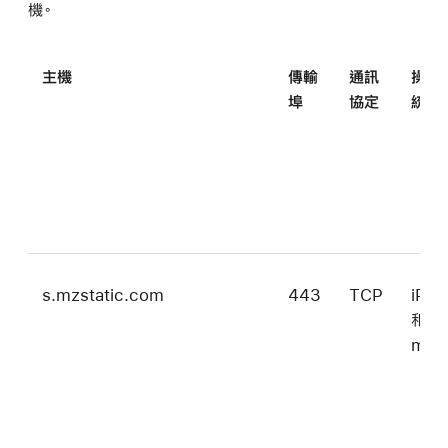
機。
主機
傳輸
通訊
操作
埠
協定
統
s.mzstatic.com
443
TCP
iPa
和
mac