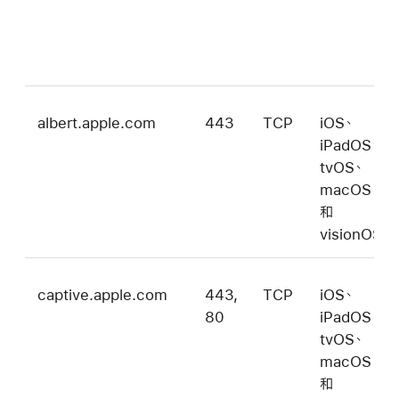
albert.apple.com
443
TCP
iOS、
iPadOS、
tvOS、
macOS
和
visionOS
captive.apple.com
443,
TCP
iOS、
80
iPadOS、
tvOS、
macOS
和