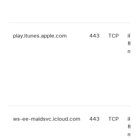
play.itunes.apple.com
443
TCP
iPa
和
mac
ws-ee-maidsvc.icloud.com
443
TCP
iPa
和
mac