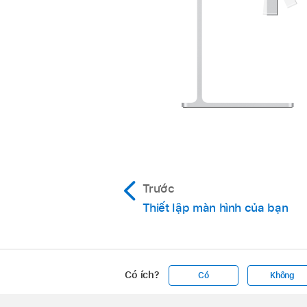
Trước
Thiết lập màn hình của bạn
Có ích?
Có
Không
Apple