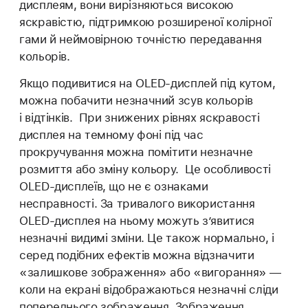
дисплеям, вони вирізняються високою
яскравістю, підтримкою розширеної колірної
гами й неймовірною точністю передавання
кольорів.
Якщо подивитися на OLED-дисплей під кутом,
можна побачити незначний зсув кольорів
і відтінків. При знижених рівнях яскравості
дисплея на темному фоні під час
прокручування можна помітити незначне
розмиття або зміну кольору. Це особливості
OLED-дисплеїв, що не є ознаками
несправності. За тривалого використання
OLED-дисплея на ньому можуть з’явитися
незначні видимі зміни. Це також нормально, і
серед подібних ефектів можна відзначити
«залишкове зображення» або «вигорання» —
коли на екрані відображаються незначні сліди
попереднього зображення. Зображення