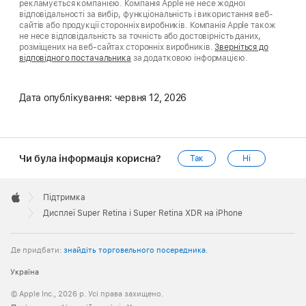
рекламується компанією. Компанія Apple не несе жодної
відповідальності за вибір, функціональність і використання веб-
сайтів або продукції сторонніх виробників. Компанія Apple також
не несе відповідальність за точність або достовірність даних,
розміщених на веб-сайтах сторонніх виробників.
Зверніться до
відповідного постачальника
за додатковою інформацією.
Дата опублікування:
червня 12, 2026
Чи була інформація корисна?
Так
Ні
Apple
Footer

Підтримка
Apple
Дисплеї Super Retina і Super Retina XDR на iPhone
Де придбати:
знайдіть торговельного посередника
.
Україна
© Apple Inc., 2026 р. Усі права захищено.