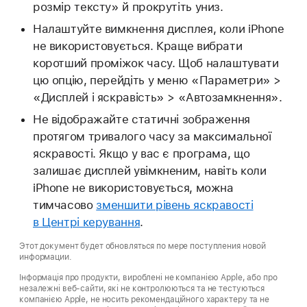
розмір тексту» й прокрутіть униз.
Налаштуйте вимкнення дисплея, коли iPhone
не використовується. Краще вибрати
коротший проміжок часу. Щоб налаштувати
цю опцію, перейдіть у меню «Параметри» >
«Дисплей і яскравість» > «Автозамкнення».
Не відображайте статичні зображення
протягом тривалого часу за максимальної
яскравості. Якщо у вас є програма, що
залишає дисплей увімкненим, навіть коли
iPhone не використовується, можна
тимчасово
зменшити рівень яскравості
в Центрі керування
.
Этот документ будет обновляться по мере поступления новой
информации.
Інформація про продукти, вироблені не компанією Apple, або про
незалежні веб-сайти, які не контролюються та не тестуються
компанією Apple, не носить рекомендаційного характеру та не