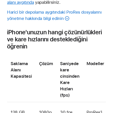
alanı aygıtında
yapabilirsiniz.
Harici bir depolama aygıtındaki ProRes dosyalarını
yönetme hakkında bilgi edinin
iPhone'unuzun hangi çözünürlükleri
ve kare hızlarını desteklediğini
öğrenin
Saklama
Çözüm
Saniyede
Modeller
Alanı
kare
Kapasitesi
cinsinden
Kare
Hızları
(fps)
128 GB
1080p
30 fps,
ProRes'i