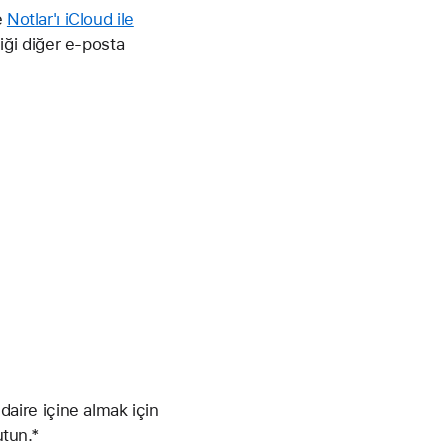
e
Notlar'ı iCloud ile
liği diğer e-posta
 daire içine almak için
utun.*