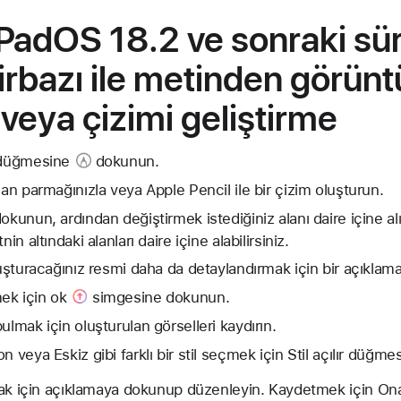
iPadOS 18.2 ve sonraki sü
irbazı ile metinden görünt
veya çizimi geliştirme
 düğmesine
dokunun.
dan parmağınızla veya Apple Pencil ile bir çizim oluşturun.
okunun, ardından değiştirmek istediğiniz alanı daire içine al
in altındaki alanları daire içine alabilirsiniz.
luşturacağınız resmi daha da detaylandırmak için bir açıklama
ek için
ok
simgesine dokunun.
ulmak için oluşturulan görselleri kaydırın.
n veya Eskiz gibi farklı bir stil seçmek için
Stil açılır düğme
mak için açıklamaya dokunup düzenleyin. Kaydetmek için
Ona