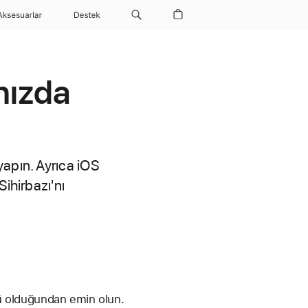
Aksesuarlar
Destek
nızda
yapın. Ayrıca iOS
ihirbazı'nı
 olduğundan emin olun.