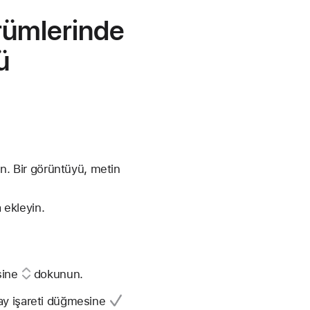
rümlerinde
ü
ın. Bir görüntüyü, metin
 ekleyin.
sine
dokunun.
y işareti düğmesine