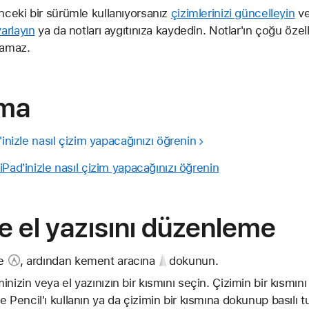
önceki bir sürümle kullanıyorsanız
çizimlerinizi güncelleyin
v
yarlayın
ya da notları aygıtınıza kaydedin. Notlar'ın çoğu özel
ılamaz.
pma
'inizle nasıl çizim yapacağınızı öğrenin
iPad'inizle nasıl çizim yapacağınızı öğrenin
ve el yazısını düzenleme
e
, ardından
kement aracına
dokunun.
nizin veya el yazınızın bir kısmını seçin. Çizimin bir kısmını
 Pencil'ı kullanın ya da çizimin bir kısmına dokunup basılı t