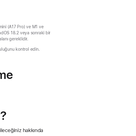
mini (A17 Pro) ve M1 ve
PadOS 18.2 veya sonraki bir
anı gereklidir.
ruluğunu kontrol edin.
rme
r?
bileceğiniz hakkında