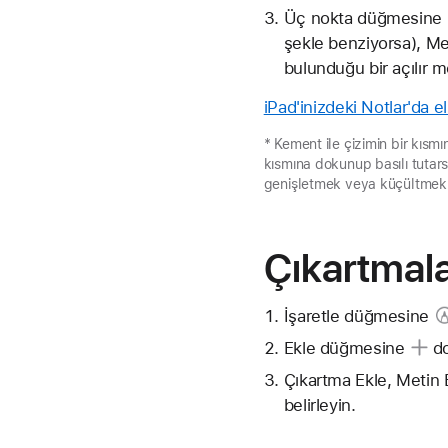
Üç nokta
düğmesine
şekle benziyorsa), Me
bulunduğu bir açılır 
iPad'inizdeki Notlar'da el
* Kement ile çizimin bir kısmın
kısmına dokunup basılı tutarsa
genişletmek veya küçültmek iç
Çıkartmala
İşaretle düğmesine
Ekle düğmesine
do
Çıkartma Ekle, Metin 
belirleyin.