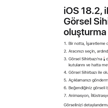
iOS 18.2, 
Görsel Sih
oluşturma 
Bir notta,
İşaretleme
Aracınızı seçin, ardın
Görsel Sihirbazı'na
d
kutularını ve hatta metn
Görsel Sihirbazı ile o
Açıklamanızı gönderm
Beğendiğiniz görseli b
Animasyon, İllüstrasyo
Görselinizi detaylandır