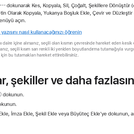
dokunarak Kes, Kopyala, Sil, Çoğalt, Şekillere Dönüştür (çi
tin Olarak Kopyala, Yukarıya Boşluk Ekle, Çevir ve Düzleştir
menüyü açın.
 yazısını nasıl kullanacağınızı öğrenin
ı daire içine alırsanız, seçili olan kısmın çevresinde hareket eden kesik çi
nız, seçili kısım sarı renkli iki yeniden boyutlandırma tutamağıyla vurgu
in bu tutamakları hareket ettirebilirsiniz.
r, şekiller ve daha fazlası
dokunun.
kunun.
Ekle, İmza Ekle, Şekil Ekle veya Büyüteç Ekle'ye dokunun, 