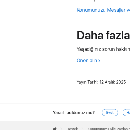
Konumunuzu Mesajlar vey
Daha fazla
Yaşadığınız sorun hakkınd
Öneri alın
Yayın Tarihi:
12 Aralık 2025
Yararlı buldunuz mu?
Evet
H
Apple
Footer

Destek
Konumunuzu Aile Paylaşı