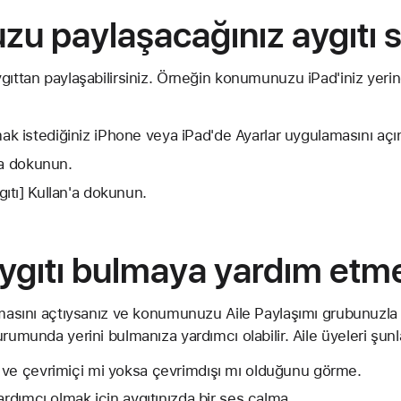
u paylaşacağınız aygıtı
gıttan paylaşabilirsiniz. Örneğin konumunuzu iPad'iniz yer
 istediğiniz iPhone veya iPad'de Ayarlar uygulamasını açı
'a dokunun.
tı] Kullan'a dokunun.
aygıtı bulmaya yardım etm
amasını açtıysanız ve konumunuzu Aile Paylaşımı grubunuzla p
rumunda yerini bulmanıza yardımcı olabilir. Aile üyeleri şunla
 ve çevrimiçi mi yoksa çevrimdışı mı olduğunu görme.
ardımcı olmak için aygıtınızda bir ses çalma.