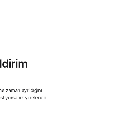
ldirim
e zaman ayrıldığını
istiyorsanız yinelenen