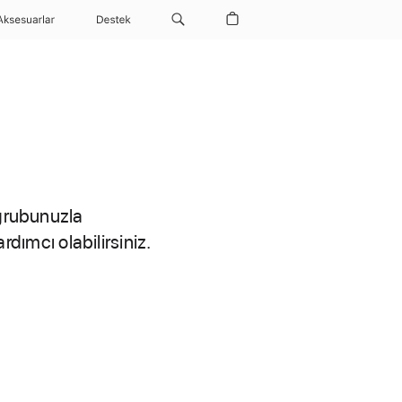
Aksesuarlar
Destek
 grubunuzla
rdımcı olabilirsiniz.