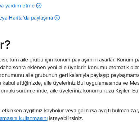
aya yardım etme
ya Harita'da paylaşma
ır?
cisi, tüm aile grubu için konum paylaşımını ayarlar. Konum pa
daha sonra eklenen yeni aile üyelerin konumu otomatik olara
 konumunu aile grubunun geri kalanıyla paylaşıp paylaşmamay
abul ettiğinizde, aile üyeleriniz Bul uygulamasında ve M
onraki sürümlerinde, aile üyeleriniz konumunuzu Kişileri B
etkinken aygıtınız kaybolur veya çalınırsa aygıtı bulmanıza y
amasını kullanmasını
isteyebilirsiniz.