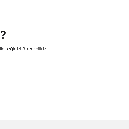
r?
eceğinizi önerebiliriz.