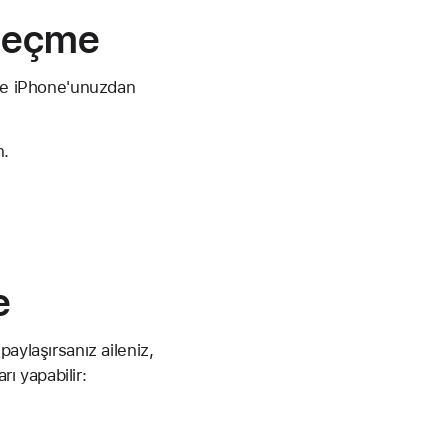
 seçme
ine iPhone'unuzdan
n.
e
aylaşırsanız aileniz,
rı yapabilir: