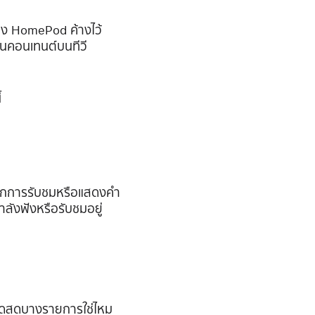
อง HomePod ค้างไว้
่นคอนเทนต์บนทีวี
้
ือกการรับชมหรือแสดงคำ
ำลังฟังหรือรับชมอยู่
อดสดบางรายการใช่ไหม