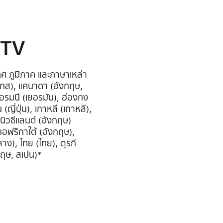
 TV
เทศ ภูมิภาค และภาษาเหล่า
ตุเกส), แคนาดา (อังกฤษ,
เยอรมนี (เยอรมัน), ฮ่องกง
 (ญี่ปุ่น), เกาหลี (เกาหลี),
, นิวซีแลนด์ (อังกฤษ)
, แอฟริกาใต้ (อังกฤษ),
ลาง), ไทย (ไทย), ตุรกี
กฤษ, สเปน)*