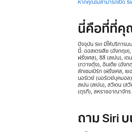
หากคุณไม่สามารถเปิด Sir
นี่คือที่ที
ปัจจุบัน Siri มีให้บริกา
นี้: ออสเตรเลีย (อังกฤษ)
ฝรั่งเศส), ชิลี (สเปน), เ
(กวางตุ้ง), อินเดีย (อังกฤษ
ลักเซมเบิร์ก (ฝรั่งเศส, เย
นอร์เวย์ (นอร์เวย์บุคมอล)
สเปน (สเปน), สวีเดน (สวีเ
(ตุรกี), สหราชอาณาจักร 
ถาม Siri 