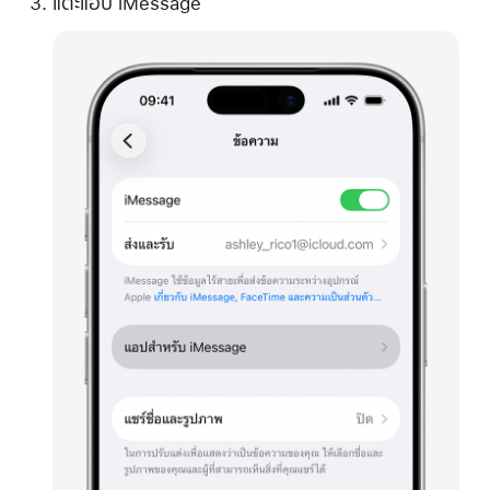
แตะแอป iMessage