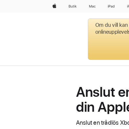
Apple
Butik
Mac
iPad
i
Om du vill kan 
onlineupplevel
Anslut en
din Appl
Anslut en trådlös Xbo