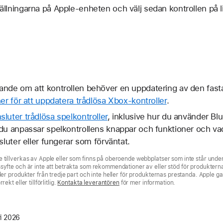
llningarna på Apple-enheten och välj sedan kontrollen på l
nde om att kontrollen behöver en uppdatering av den fasta
er för att uppdatera trådlösa Xbox-kontroller
.
luter trådlösa spelkontroller
, inklusive hur du använder Blu
 du anpassar spelkontrollens knappar och funktioner och v
sluter eller fungerar som förväntat.
 tillverkas av Apple eller som finns på oberoende webbplatser som inte står under 
syfte och är inte att betrakta som rekommendationer av eller stöd för produkterna.
ler produkter från tredje part och inte heller för produkternas prestanda. Apple ga
ekt eller tillförlitlig.
Kontakta leverantören
för mer information.
ri 2026