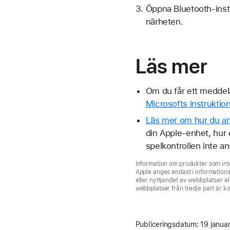
Öppna Bluetooth-instä
närheten.
Läs mer
Om du får ett meddela
Microsofts instruktion
Läs mer om hur du ans
din Apple-enhet, hur
spelkontrollen inte an
Information om produkter som inte
Apple anges endast i informations
eller nyttjandet av webbplatser el
webbplatser från tredje part är korr
Publiceringsdatum:
19 janua