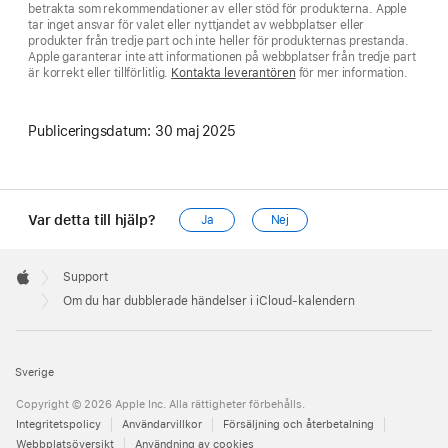
betrakta som rekommendationer av eller stöd för produkterna. Apple
tar inget ansvar för valet eller nyttjandet av webbplatser eller
produkter från tredje part och inte heller för produkternas prestanda.
Apple garanterar inte att informationen på webbplatser från tredje part
är korrekt eller tillförlitlig.
Kontakta leverantören
för mer information.
Publiceringsdatum:
30 maj 2025
Var detta till hjälp?
Ja
Nej
Apple
Footer

Support
Apple
Om du har dubblerade händelser i iCloud-kalendern
Sverige
Copyright © 2026 Apple Inc. Alla rättigheter förbehålls.
Integritetspolicy
Användarvillkor
Försäljning och återbetalning
Webbplatsöversikt
Användning av cookies