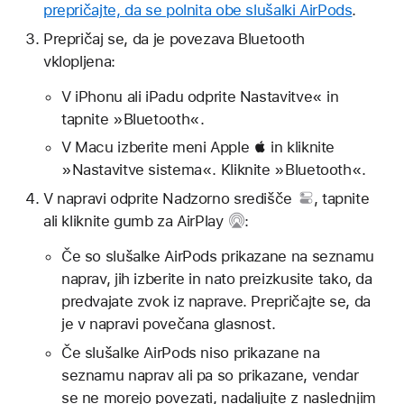
prepričajte, da se polnita obe slušalki AirPods
.
Prepričaj se, da je povezava Bluetooth
vklopljena:
V iPhonu ali iPadu odprite Nastavitve« in
tapnite »Bluetooth«.
V Macu izberite meni Apple  in kliknite
»Nastavitve sistema«. Kliknite »Bluetooth«.
V napravi odprite
Nadzorno središče
, tapnite
ali kliknite
gumb za AirPlay
:
Če so slušalke AirPods prikazane na seznamu
naprav, jih izberite in nato preizkusite tako, da
predvajate zvok iz naprave. Prepričajte se, da
je v napravi povečana glasnost.
Če slušalke AirPods niso prikazane na
seznamu naprav ali pa so prikazane, vendar
se ne morejo povezati, nadaljujte z naslednjim