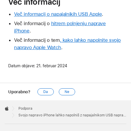
Več informacij
Več informacij o napajalnikih USB Apple
.
Več informacij o
hitrem polnjenju naprave
iPhone
.
Več informacij o tem
, kako lahko napolnite svojo
napravo Apple Watch
.
Datum objave:
21. februar 2024
Uporabno?
Da
Ne
Apple
Footer

Podpora
Apple
Svojo napravo iPhone lahko napolniš z napajalnikom USB naprave iPad ali prenosnega računalnika Mac