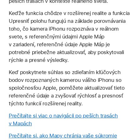
peších trasách v kontexte reálneho sveta.
Keďže funkcia chôdze v rozšírenej realite a funkcia
Upresniť polohu fungujú na základe porovnávania
toho, čo kamera iPhonu rozpoznáva v reálnom
svete, s referenčnými údajmi Apple Máp
v zariadení, referenčné údaje Apple Máp je
potrebné priebežne aktualizovať, aby poskytovali
rýchle a presné výsledky.
Keď poskytnete súhlas so zdieľaním kľúčových
bodov rozpoznaných kamerou vášho iPhonu so
spoločnosťou Apple, pomôžete aktualizovať tieto
referenčné údaje a zvyšovať rýchlosť a presnosť
týchto funkcií rozšírenej reality.
Prečítajte si viac o navigácii po peších trasách
v Mapách
Prečítajte si, ako Mapy chránia vaše súkromie