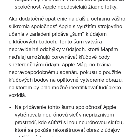
spoločnosti Apple neodosielajú žiadne fotky.
Ako dodatočné opatrenie na ďalšiu ochranu vášho
súkromia spoločnosť Apple s využitím strojového
učenia v zariadení pridáva „šum“ k údajom
o kľúčových bodoch. Tento šum vytvára
nepravidelné odchýlky v údajoch, ktoré Mapám
naďalej umožňujú porovnávať kľúčové body
s referenčnými údajmi Apple Máp, no bránia
nepravdepodobnému scenáru pokusu o použitie
kľúčových bodov na opätovné vytvorenie obrazu,
na ktorom by bolo možné identifikovať ľudí alebo
vozidlá.
Na pridávanie tohto šumu spoločnosť Apple
vytrénovala neurónovú sieť v nepriaznivom
prostredí, kde súťaží s inou neurónovou sieťou,
ktorá sa pokúša rekonštruovať obraz z údajov