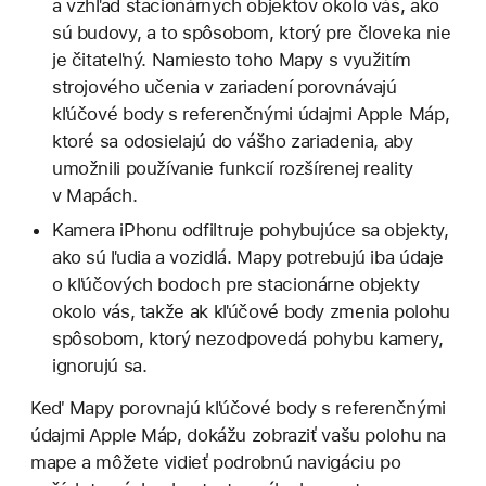
a vzhľad stacionárnych objektov okolo vás, ako
sú budovy, a to spôsobom, ktorý pre človeka nie
je čitateľný. Namiesto toho Mapy s využitím
strojového učenia v zariadení porovnávajú
kľúčové body s referenčnými údajmi Apple Máp,
ktoré sa odosielajú do vášho zariadenia, aby
umožnili používanie funkcií rozšírenej reality
v Mapách.
Kamera iPhonu odfiltruje pohybujúce sa objekty,
ako sú ľudia a vozidlá. Mapy potrebujú iba údaje
o kľúčových bodoch pre stacionárne objekty
okolo vás, takže ak kľúčové body zmenia polohu
spôsobom, ktorý nezodpovedá pohybu kamery,
ignorujú sa.
Keď Mapy porovnajú kľúčové body s referenčnými
údajmi Apple Máp, dokážu zobraziť vašu polohu na
mape a môžete vidieť podrobnú navigáciu po